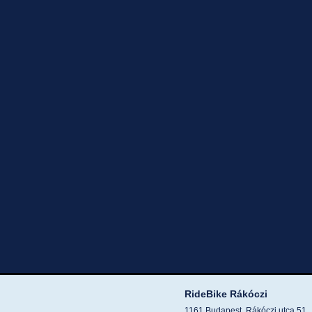
RideBike Rákóczi
1161 Budapest, Rákóczi utca 51.