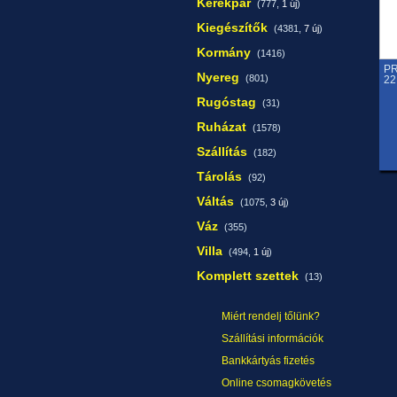
Kerékpár
(777,
1 új
)
Kiegészítők
(4381,
7 új
)
Kormány
(1416)
PR
Nyereg
(801)
22
Rugóstag
(31)
Ruházat
(1578)
Szállítás
(182)
Tárolás
(92)
Váltás
(1075,
3 új
)
Váz
(355)
Villa
(494,
1 új
)
Komplett szettek
(13)
Miért rendelj tőlünk?
Szállítási információk
Bankkártyás fizetés
Online csomagkövetés