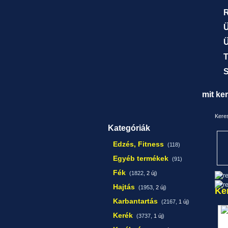
R
Ü
Ü
T
S
mit ke
Keres
Kategóriák
Edzés, Fitness
(118)
Egyéb termékek
(91)
Fék
(1822,
2 új
)
Hajtás
(1953,
2 új
)
Ke
Karbantartás
(2167,
1 új
)
Kerék
(3737,
1 új
)