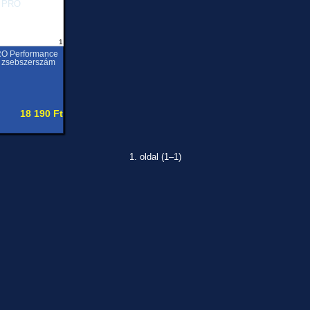
1
O Performance
 zsebszerszám
18 190 Ft
1. oldal (1–1)