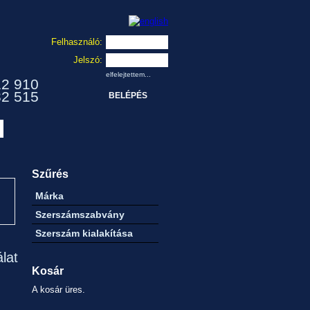
Felhasználó:
Jelszó:
elfelejtettem...
12 910
32 515
Szűrés
Márka
Szerszámszabvány
Szerszám kialakítása
álat
Kosár
A kosár üres.