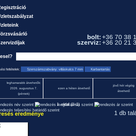
egisztráció
zletszabályzat
zleteink
örzsvásárló
bolt:
+36 70 38 
szerviz:
+36 20 21 
zervizdíjak
resel?
ési feltételek:
Szerszámszabvány: villáskulcs 7 mm
Karbantartás
leghamarabb átvehetők:
jövő hét végéig
2026. augusztus 7.
ezen a héten átvehető
átvehető
(péntek)
1. oldal (1–1)
1 db tal
resés eredménye