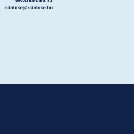
www.ridebike.hu
ridebike@ridebike.hu