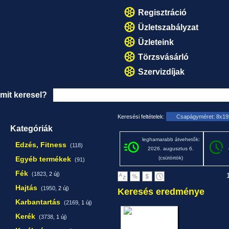
Regisztráció
Üzletszabályzat
Üzleteink
Törzsvásárló
Szervizdíjak
mit keresel?
Keresési feltételek:
Csapágyméret: 8x1
Kategóriák
leghamarabb átvehetők:
Edzés, Fitness
(118)
2026. augusztus 6.
Egyéb termékek
(csütörtök)
(91)
Fék
(1823,
2 új
)
1
Hajtás
(1950,
2 új
)
Keresés eredménye
Karbantartás
(2169,
1 új
)
Kerék
(3738,
1 új
)