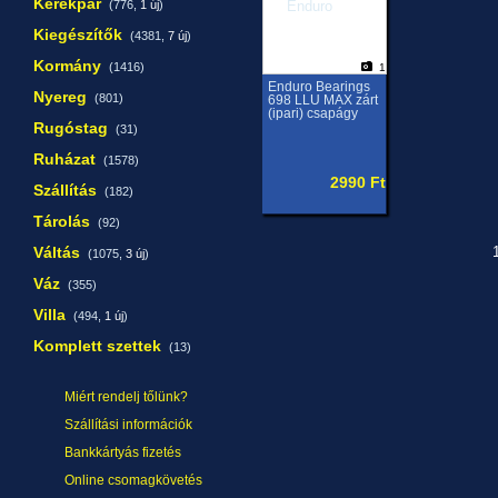
Kerékpár
(776,
1 új
)
Kiegészítők
(4381,
7 új
)
Kormány
(1416)
1
Enduro Bearings
Nyereg
(801)
698 LLU MAX zárt
(ipari) csapágy
Rugóstag
(31)
Ruházat
(1578)
2990 Ft
Szállítás
(182)
Tárolás
(92)
Váltás
1
(1075,
3 új
)
Váz
(355)
Villa
(494,
1 új
)
Komplett szettek
(13)
Miért rendelj tőlünk?
Szállítási információk
Bankkártyás fizetés
Online csomagkövetés