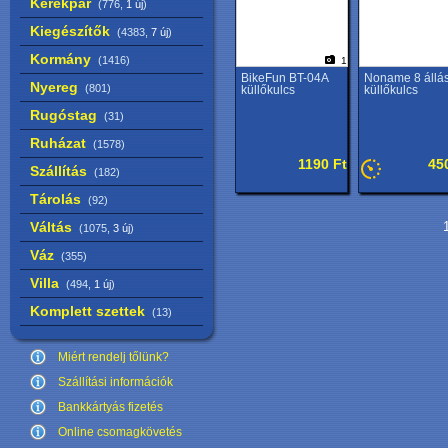
Kerékpár
(776,
1 új
)
Kiegészítők
(4383,
7 új
)
Kormány
(1416)
1
BikeFun BT-04A
Noname 8 állá
Nyereg
(801)
küllőkulcs
küllőkulcs
Rugóstag
(31)
Ruházat
(1578)
1190 Ft
45
Szállítás
(182)
Tárolás
(92)
Váltás
1
(1075,
3 új
)
Váz
(355)
Villa
(494,
1 új
)
Komplett szettek
(13)
Miért rendelj tőlünk?
Szállítási információk
Bankkártyás fizetés
Online csomagkövetés