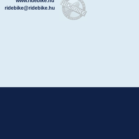
www.ridebike.hu
ridebike@ridebike.hu