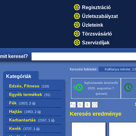
Regisztráció
Üzletszabályzat
Üzleteink
Törzsvásárló
Szervizdíjak
mit keresel?
Keresési feltételek:
Küllőanya mérete: 1
Kategóriák
leghamarabb átvehetők:
Edzés, Fitness
(118)
2026. augusztus 7.
Egyéb termékek
(péntek)
(91)
Fék
(1823,
2 új
)
1
Hajtás
(1953,
2 új
)
Keresés eredménye
Karbantartás
(2167,
1 új
)
Kerék
(3737,
1 új
)