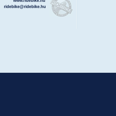
www.ridebike.hu
ridebike@ridebike.hu