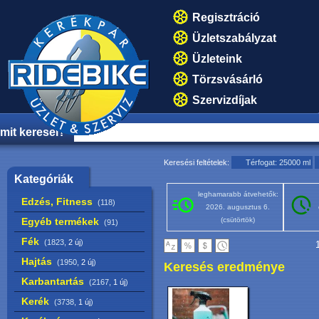
Regisztráció
Üzletszabályzat
Üzleteink
Törzsvásárló
Szervizdíjak
mit keresel?
Keresési feltételek:
Térfogat: 25000 ml
Kategóriák
leghamarabb átvehetők:
Edzés, Fitness
(118)
2026. augusztus 6.
Egyéb termékek
(csütörtök)
(91)
Fék
(1823,
2 új
)
1
Hajtás
(1950,
2 új
)
Keresés eredménye
Karbantartás
(2167,
1 új
)
Kerék
(3738,
1 új
)