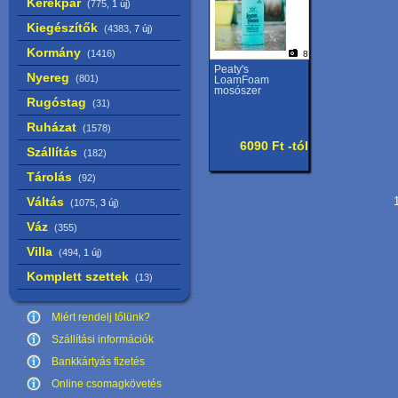
Kerékpár
(775,
1 új
)
Kiegészítők
(4383,
7 új
)
Kormány
(1416)
8
Peaty's
Nyereg
(801)
LoamFoam
mosószer
Rugóstag
(31)
Ruházat
(1578)
6090 Ft -tól
Szállítás
(182)
Tárolás
(92)
Váltás
1
(1075,
3 új
)
Váz
(355)
Villa
(494,
1 új
)
Komplett szettek
(13)
Miért rendelj tőlünk?
Szállítási információk
Bankkártyás fizetés
Online csomagkövetés