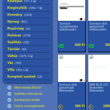
Kerékpár
(777,
1 új
)
Kiegészítők
(4381,
7 új
)
Kormány
(1416)
1
Nyereg
(801)
Sunrace
Sunrace slick
rozsdamentes
galvanizált
Rugóstag
(31)
váltóbowden
váltóbowden
Ruházat
(1578)
Szállítás
(182)
650 Ft
35
Tárolás
(92)
Váltás
(1075,
3 új
)
Váz
(355)
Villa
(494,
1 új
)
Komplett szettek
(13)
1
Sunrace slick
BBB BCB-22C
Miért rendelj tőlünk?
galvanizált
BrakeWire
fékbowden
fékbowden
Szállítási információk
Bankkártyás fizetés
390 Ft
189
Online csomagkövetés