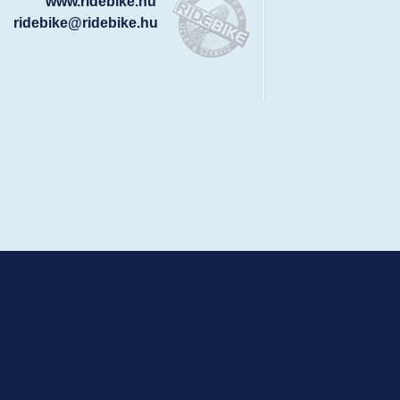
www.ridebike.hu
ridebike@ridebike.hu