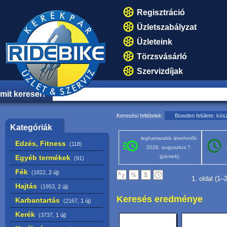
Regisztráció
Üzletszabályzat
Üzleteink
Törzsvásárló
Szervizdíjak
mit keresel?
Keresési feltételek:
Bowden felülete: kösz
Kategóriák
leghamarabb átvehetők:
Edzés, Fitness
(118)
2026. augusztus 7.
Egyéb termékek
(péntek)
(91)
Fék
(1822,
2 új
)
1. oldal (1–
Hajtás
(1953,
2 új
)
Keresés eredménye
Karbantartás
(2167,
1 új
)
Kerék
(3737,
1 új
)