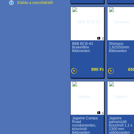
Elállás a szerződéstől
2
BBB BCB-43
Shimano
BrakeWire
1,6/2050mm
fékbowden
fékbowden
990 Ft
65
1
Jagwire Campa
Jagwire
Road
galvanizált
rozsdamentes,
köszörült 1,1 x
köszörült
2300 mm
fékbowden
váltóbowden