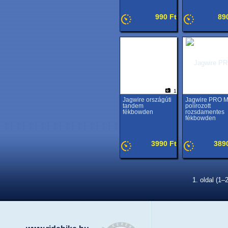
990 Ft
89
1
Jagwire országúti
Jagwire PRO 
tandem
polírozott
fékbowden
rozsdamentes
fékbowden
3990 Ft
389
1. oldal (1–