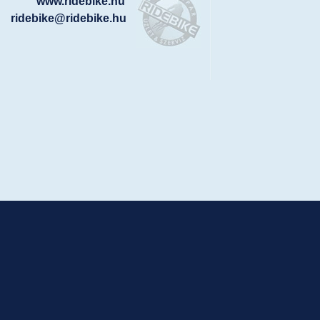
www.ridebike.hu
ridebike@ridebike.hu