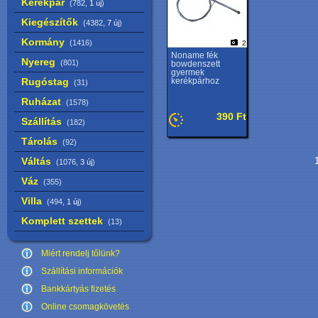
Kerékpár
(782,
1 új
)
Kiegészítők
(4382,
7 új
)
Kormány
(1416)
2
Noname fék
Nyereg
(801)
bowdenszett
gyermek
Rugóstag
kerékpárhoz
(31)
Ruházat
(1578)
390 Ft
Szállítás
(182)
Tárolás
(92)
Váltás
1
(1076,
3 új
)
Váz
(355)
Villa
(494,
1 új
)
Komplett szettek
(13)
Miért rendelj tőlünk?
Szállítási információk
Bankkártyás fizetés
Online csomagkövetés