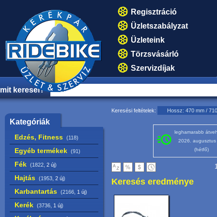
Regisztráció
Üzletszabályzat
Üzleteink
Törzsvásárló
Szervizdíjak
mit keresel?
Keresési feltételek:
Hossz: 470 mm / 71
Kategóriák
leghamarabb átveh
Edzés, Fitness
(118)
2026. augusztus
Egyéb termékek
(hétfő)
(91)
Fék
(1822,
2 új
)
1
Hajtás
(1953,
2 új
)
Keresés eredménye
Karbantartás
(2166,
1 új
)
Kerék
(3736,
1 új
)