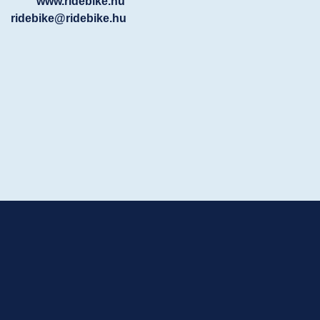
www.ridebike.hu
ridebike@ridebike.hu