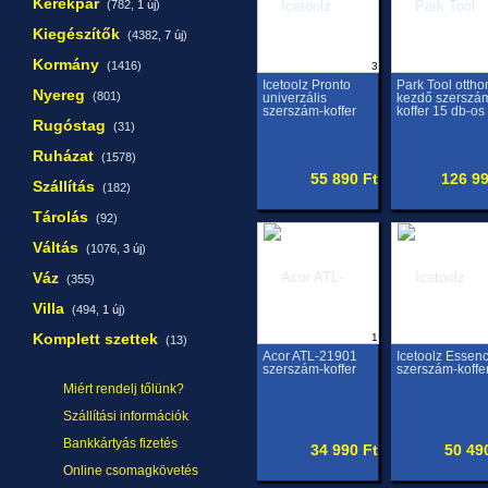
Kerékpár
(782,
1 új
)
Kiegészítők
(4382,
7 új
)
Kormány
(1416)
3
Icetoolz Pronto
Park Tool ottho
Nyereg
(801)
univerzális
kezdő szerszá
szerszám-koffer
koffer 15 db-os
Rugóstag
(31)
Ruházat
(1578)
55 890 Ft
126 99
Szállítás
(182)
Tárolás
(92)
Váltás
(1076,
3 új
)
Váz
(355)
Villa
(494,
1 új
)
Komplett szettek
1
(13)
Acor ATL-21901
Icetoolz Essen
szerszám-koffer
szerszám-koffe
Miért rendelj tőlünk?
Szállítási információk
Bankkártyás fizetés
34 990 Ft
50 49
Online csomagkövetés