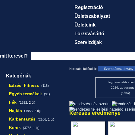
Regisztráció
Üzletszabályzat
Üzleteink
Törzsvásárló
Szervizdíjak
mit keresel?
Keresési feltételek:
Szerszámszabvány: 
Kategóriák
leghamarabb átveh
Edzés, Fitness
(118)
2026. augusztus
Egyéb termékek
(hétfő)
(91)
Fék
(1822,
2 új
)
1
Hajtás
(1953,
2 új
)
Keresés eredménye
Karbantartás
(2166,
1 új
)
Kerék
(3736,
1 új
)