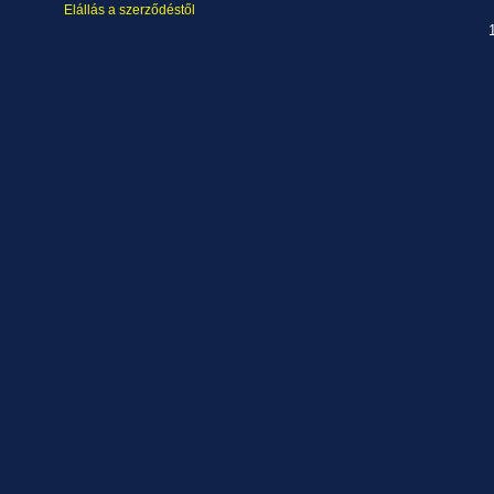
Elállás a szerződéstől
1