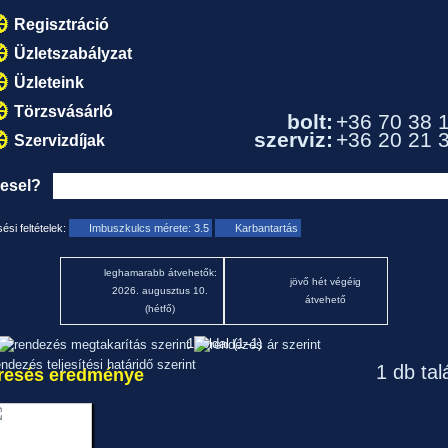
Regisztráció
Üzletszabályzat
Üzleteink
Törzsvásárló
bolt:
+36 70 38 
szerviz:
+36 20 21 
Szervizdíjak
resel?
ési feltételek:
Imbuszkulcs mérete: 3.5
Karbantartás
leghamarabb átvehetők:
jövő hét végéig
2026. augusztus 10.
átvehető
(hétfő)
1. oldal (1–1)
1 db tal
resés eredménye