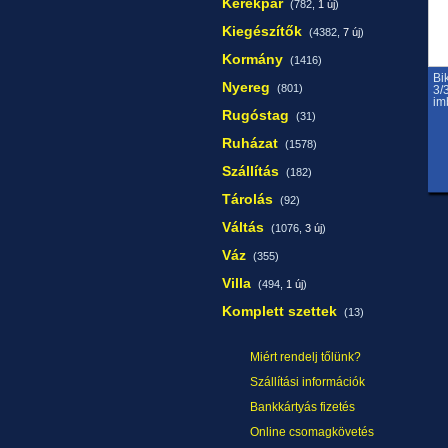
Kerékpár
(782,
1 új
)
Kiegészítők
(4382,
7 új
)
Kormány
(1416)
Bi
Nyereg
(801)
3/
im
Rugóstag
(31)
Ruházat
(1578)
Szállítás
(182)
Tárolás
(92)
Váltás
(1076,
3 új
)
Váz
(355)
Villa
(494,
1 új
)
Komplett szettek
(13)
Miért rendelj tőlünk?
Szállítási információk
Bankkártyás fizetés
Online csomagkövetés