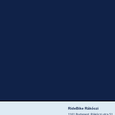
RideBike Rákóczi
1161 Budapest, Rákóczi utca 51.