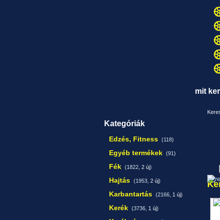
mit ke
Keres
Kategóriák
Edzés, Fitness
(118)
Egyéb termékek
(91)
Fék
(1822,
2 új
)
Hajtás
(1953,
2 új
)
Ke
Karbantartás
(2166,
1 új
)
Kerék
(3736,
1 új
)