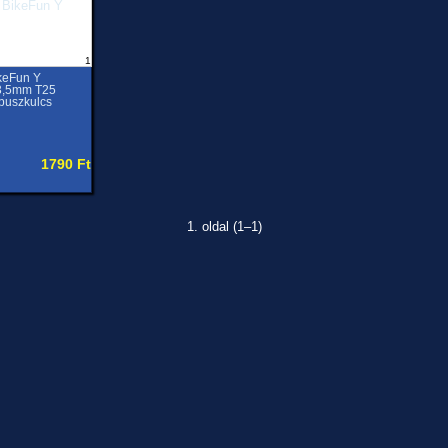
1
keFun Y
3,5mm T25
buszkulcs
1790 Ft
1. oldal (1–1)