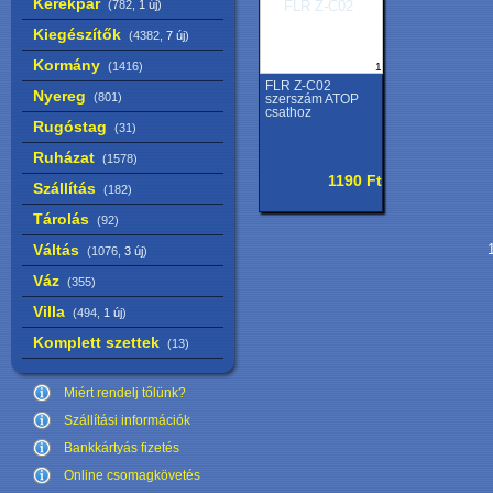
Kerékpár
(782,
1 új
)
Kiegészítők
(4382,
7 új
)
Kormány
(1416)
1
FLR Z-C02
Nyereg
(801)
szerszám ATOP
csathoz
Rugóstag
(31)
Ruházat
(1578)
1190 Ft
Szállítás
(182)
Tárolás
(92)
Váltás
1
(1076,
3 új
)
Váz
(355)
Villa
(494,
1 új
)
Komplett szettek
(13)
Miért rendelj tőlünk?
Szállítási információk
Bankkártyás fizetés
Online csomagkövetés