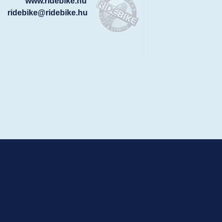
www.ridebike.hu
ridebike@ridebike.hu