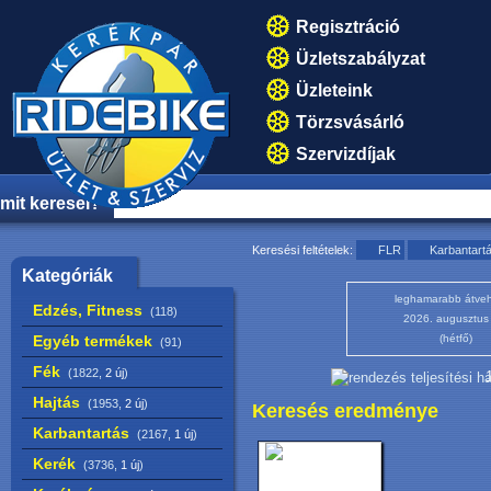
Regisztráció
Üzletszabályzat
Üzleteink
Törzsvásárló
Szervizdíjak
mit keresel?
Keresési feltételek:
FLR
Karbantart
Kategóriák
leghamarabb átveh
Edzés, Fitness
(118)
2026. augusztus
Egyéb termékek
(hétfő)
(91)
Fék
(1822,
2 új
)
1
Hajtás
(1953,
2 új
)
Keresés eredménye
Karbantartás
(2167,
1 új
)
Kerék
(3736,
1 új
)