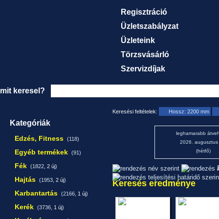
Regisztráció
Üzletszabályzat
Üzleteink
Törzsvásárló
Szervizdíjak
mit keresel?
Keresési feltételek:
Hossz: 2200 mm
Kategóriák
leghamarabb átveh
Edzés, Fitness
(118)
2026. augusztus
Egyéb termékek
(hétfő)
(91)
Fék
(1822,
2 új
)
1
Hajtás
(1953,
2 új
)
Keresés eredménye
Karbantartás
(2166,
1 új
)
Kerék
(3736,
1 új
)