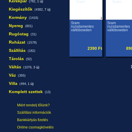
Kerékpár
(782,
1 új
)
Kiegészítők
(4382,
7 új
)
Kormány
(1416)
1
Sram
Sram
Nyereg
(801)
rozsdamentes
rozsdamentes
váltóbowden
váltóbowden
Rugóstag
(31)
Ruházat
(1578)
2390 Ft
89
Szállítás
(182)
Tárolás
(92)
Váltás
1
(1076,
3 új
)
Váz
(355)
Villa
(494,
1 új
)
Komplett szettek
(13)
Miért rendelj tőlünk?
Szállítási információk
Bankkártyás fizetés
Online csomagkövetés