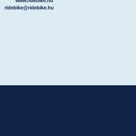
www.ridebike.hu
ridebike@ridebike.hu