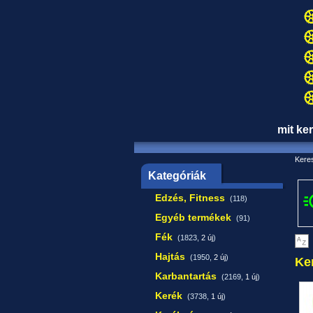
mit ke
Keres
Kategóriák
Edzés, Fitness
(118)
Egyéb termékek
(91)
Fék
(1823,
2 új
)
Hajtás
(1950,
2 új
)
Ke
Karbantartás
(2169,
1 új
)
Kerék
(3738,
1 új
)