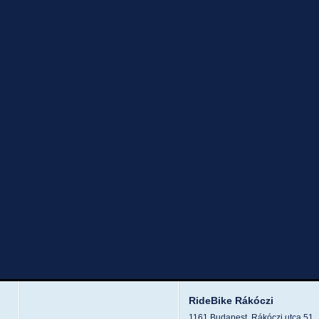
RideBike Rákóczi
1161 Budapest, Rákóczi utca 51.