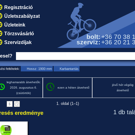
Regisztráció
Üzletszabályzat
Üzleteink
Törzsvásárló
bolt:
+36 70 38 
szerviz:
+36 20 21 
Szervizdíjak
resel?
ési feltételek:
Hossz: 1900 mm
Karbantartás
leghamarabb átvehetők:
jövő hét végéig
2026. augusztus 6.
ezen a héten átvehető
átvehető
(csütörtök)
1. oldal (1–1)
1 db tal
resés eredménye