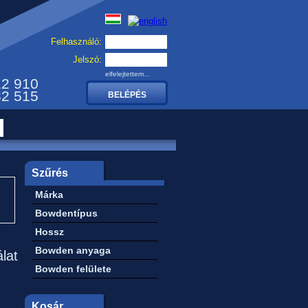
Felhasználó:
Jelszó:
elfelejtettem...
12 910
32 515
Szűrés
Márka
Bowdentípus
Hossz
Bowden anyaga
álat
Bowden felülete
Kosár