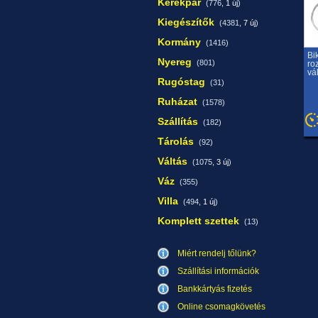
Kerékpár
(776,
1 új
)
Kiegészítők
(4381,
7 új
)
Kormány
(1416)
Bi
Nyereg
(801)
ro
vá
Rugóstag
(31)
Ruházat
(1578)
Szállítás
(182)
Tárolás
(92)
Váltás
(1075,
3 új
)
Váz
(355)
Villa
(494,
1 új
)
Komplett szettek
(13)
Miért rendelj tőlünk?
Szállítási információk
Bankkártyás fizetés
Online csomagkövetés