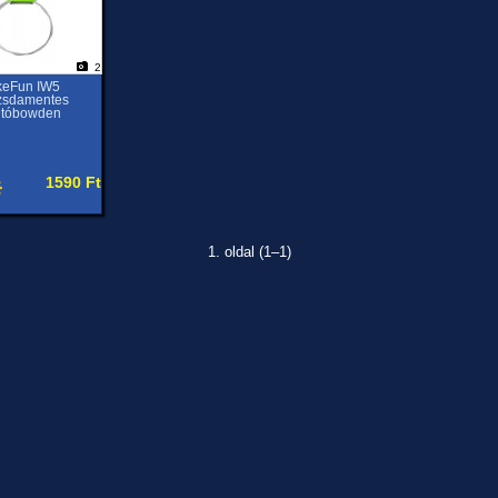
2
keFun IW5
zsdamentes
ltóbowden
1590 Ft
1. oldal (1–1)