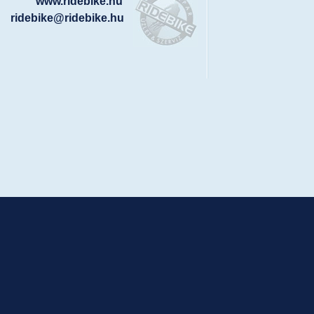
www.ridebike.hu
ridebike@ridebike.hu