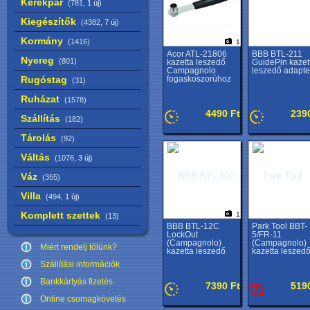
Kerékpár
(781,
1 új
)
Kiegészítők
(4382,
7 új
)
Kormány
(1416)
1
Acor ATL-21806
BBB BTL-211
Nyereg
(801)
kazetta leszedő
GuidePin kazet
Campagnolo
leszedő adapte
Rugóstag
fogaskoszorúhoz
(31)
Ruházat
(1578)
4490 Ft
239
Szállítás
(182)
Tárolás
(92)
Váltás
(1076,
3 új
)
Váz
(355)
Villa
(494,
1 új
)
Komplett szettek
1
(13)
BBB BTL-12C
Park Tool BBT-
LockOut
5/FR-11
(Campagnolo)
(Campagnolo)
Miért rendelj tőlünk?
kazetta leszedő
kazetta leszed
Szállítási információk
Bankkártyás fizetés
7390 Ft
519
Online csomagkövetés