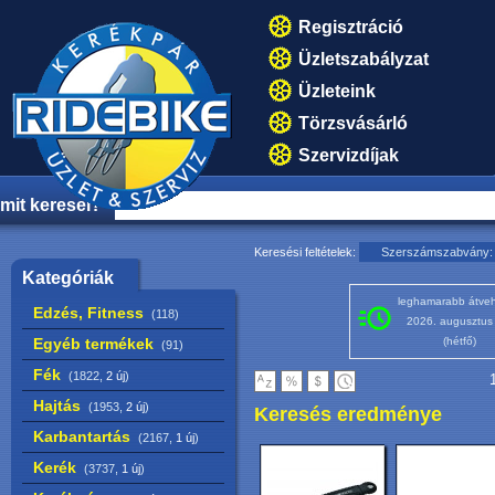
Regisztráció
Üzletszabályzat
Üzleteink
Törzsvásárló
Szervizdíjak
mit keresel?
Keresési feltételek:
Szerszámszabvány: 
Kategóriák
leghamarabb átveh
Edzés, Fitness
(118)
2026. augusztus
Egyéb termékek
(hétfő)
(91)
Fék
(1822,
2 új
)
1
Hajtás
(1953,
2 új
)
Keresés eredménye
Karbantartás
(2167,
1 új
)
Kerék
(3737,
1 új
)