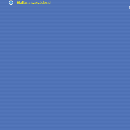
Elállás a szerződéstől
1