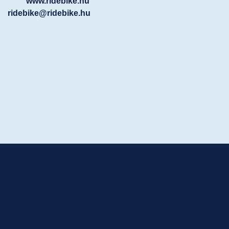
www.ridebike.hu
ridebike@ridebike.hu