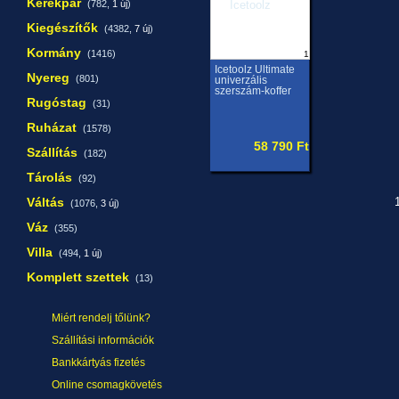
Kerékpár
(782,
1 új
)
Kiegészítők
(4382,
7 új
)
Kormány
(1416)
1
Icetoolz Ultimate
Nyereg
(801)
univerzális
szerszám-koffer
Rugóstag
(31)
Ruházat
(1578)
58 790 Ft
Szállítás
(182)
Tárolás
(92)
Váltás
1
(1076,
3 új
)
Váz
(355)
Villa
(494,
1 új
)
Komplett szettek
(13)
Miért rendelj tőlünk?
Szállítási információk
Bankkártyás fizetés
Online csomagkövetés