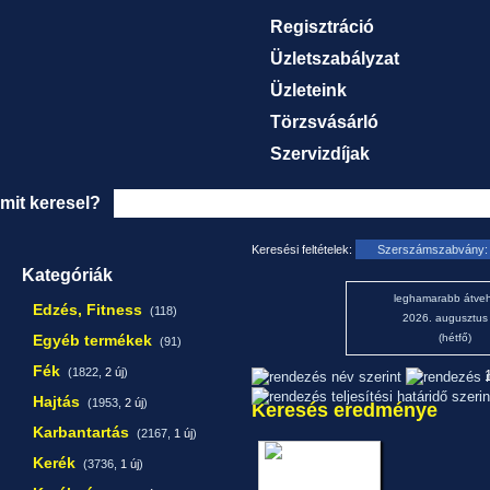
Regisztráció
Üzletszabályzat
Üzleteink
Törzsvásárló
Szervizdíjak
mit keresel?
Keresési feltételek:
Szerszámszabvány: 
Kategóriák
leghamarabb átveh
Edzés, Fitness
(118)
2026. augusztus
Egyéb termékek
(hétfő)
(91)
Fék
(1822,
2 új
)
1
Hajtás
(1953,
2 új
)
Keresés eredménye
Karbantartás
(2167,
1 új
)
Kerék
(3736,
1 új
)