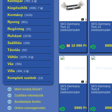
Kerékpár
(782,
1 új
)
Kiegészítők
(4382,
7 új
)
Kormány
(1416)
5
Nyereg
(801)
SKS-Germany
SKS-Germany
Tom 11
Tom 14
Rugóstag
(31)
zsebszerszám
zsebszerszám
Ruházat
(1578)
Szállítás
(182)
10 990 Ft
899
Tárolás
(92)
Váltás
(1076,
3 új
)
Váz
(355)
Villa
(494,
1 új
)
Komplett szettek
(13)
3
SKS-Germany
SKS-Germany
Miért rendelj tőlünk?
Tom 7
Tom 8
zsebszerszám
zsebszerszám
Szállítási információk
Bankkártyás fizetés
5990 Ft
899
Online csomagkövetés