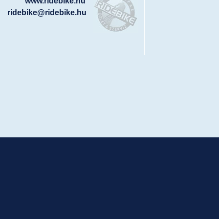
www.ridebike.hu
ridebike@ridebike.hu