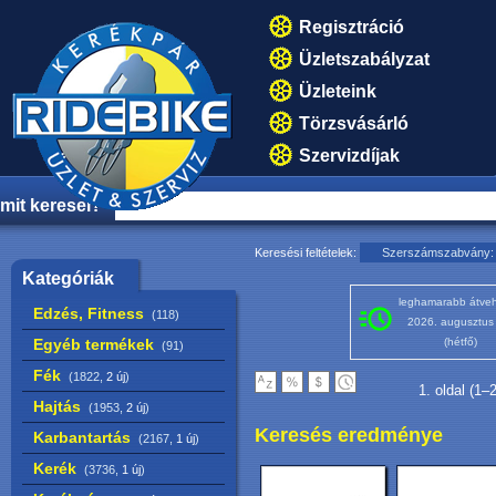
Regisztráció
Üzletszabályzat
Üzleteink
Törzsvásárló
Szervizdíjak
mit keresel?
Keresési feltételek:
Szerszámszabvány: 
Kategóriák
leghamarabb átveh
Edzés, Fitness
(118)
2026. augusztus
Egyéb termékek
(hétfő)
(91)
Fék
(1822,
2 új
)
1. oldal (1–
Hajtás
(1953,
2 új
)
Keresés eredménye
Karbantartás
(2167,
1 új
)
Kerék
(3736,
1 új
)