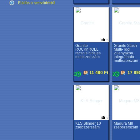
Elállás a szerződéstől
3
Granite
Granite Stash
ROCKnROLL
Multi-Tool
racsnis bitfejes
villanyakba
multiszerszám
integrálható
mutliszerszám
11 490 Ft
17 99
2
KLS Stinger 10
Magura M8
zsebszerszám
zsebszerszám