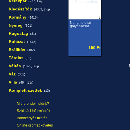
Kerékpár
(777,
1 új
)
Kiegészítők
(4383,
7 új
)
Kormány
(1416)
1
Noname első
Nyereg
(801)
golyóskosár
Rugóstag
(31)
Ruházat
(1578)
150 Ft
Szállítás
(182)
Tárolás
(92)
Váltás
1
(1075,
3 új
)
Váz
(355)
Villa
(494,
1 új
)
Komplett szettek
(13)
Miért rendelj tőlünk?
Szállítási információk
Bankkártyás fizetés
Online csomagkövetés