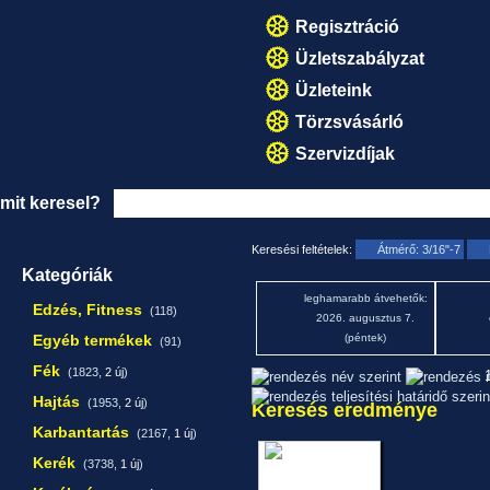
Regisztráció
Üzletszabályzat
Üzleteink
Törzsvásárló
Szervizdíjak
mit keresel?
Keresési feltételek:
Átmérő: 3/16"-7
Kategóriák
leghamarabb átvehetők:
Edzés, Fitness
(118)
2026. augusztus 7.
Egyéb termékek
(péntek)
(91)
Fék
(1823,
2 új
)
1
Hajtás
(1953,
2 új
)
Keresés eredménye
Karbantartás
(2167,
1 új
)
Kerék
(3738,
1 új
)