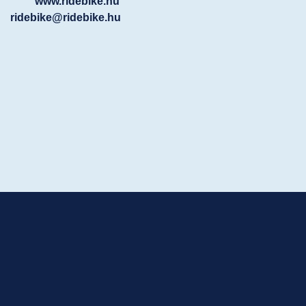
www.ridebike.hu
ridebike@ridebike.hu