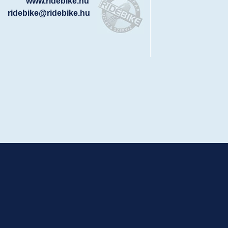
www.ridebike.hu
ridebike@ridebike.hu