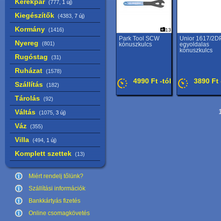
Kerékpár
(777,
1 új
)
Kiegészítők
(4383,
7 új
)
Kormány
(1416)
13
Park Tool SCW
Unior 1617/2D
Nyereg
(801)
kónuszkulcs
egyoldalas
kónuszkulcs
Rugóstag
(31)
Ruházat
(1578)
4990 Ft -tól
3890 Ft 
Szállítás
(182)
Tárolás
(92)
Váltás
1
(1075,
3 új
)
Váz
(355)
Villa
(494,
1 új
)
Komplett szettek
(13)
Miért rendelj tőlünk?
Szállítási információk
Bankkártyás fizetés
Online csomagkövetés