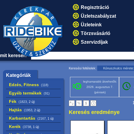
Regisztráció
Üzletszabályzat
Üzleteink
Törzsvásárló
Szervizdíjak
mit keresel?
Keresési feltételek:
Kónuszkulcs mérete
Kategóriák
leghamarabb átvehetők:
Edzés, Fitness
(118)
2026. augusztus 7.
Egyéb termékek
(péntek)
(91)
Fék
(1823,
2 új
)
1
Hajtás
(1953,
2 új
)
Keresés eredménye
Karbantartás
(2167,
1 új
)
Kerék
(3738,
1 új
)