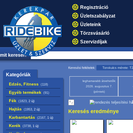
Regisztráció
Üzletszabályzat
Üzleteink
Törzsvásárló
Szervizdíjak
mit keresel?
Keresési feltételek:
Torxkulcs mérete: T
Kategóriák
leghamarabb átvehetők:
Edzés, Fitness
(118)
2026. augusztus 7.
Egyéb termékek
(péntek)
(91)
Fék
(1823,
2 új
)
1
Hajtás
(1953,
2 új
)
Keresés eredménye
Karbantartás
(2167,
1 új
)
Kerék
(3738,
1 új
)