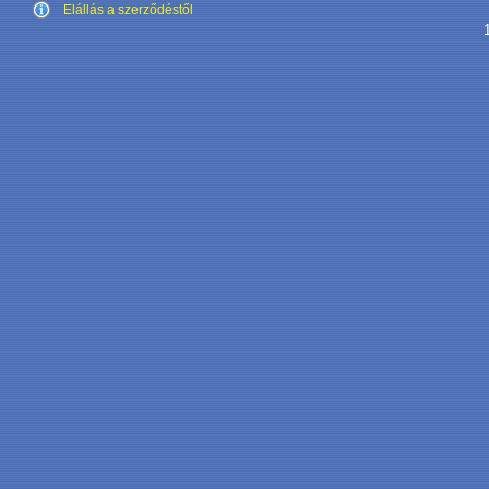
Elállás a szerződéstől
1