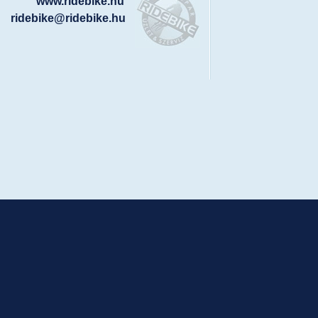
www.ridebike.hu
ridebike@ridebike.hu