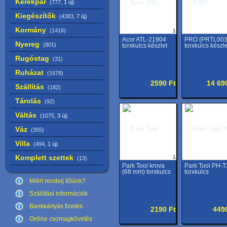
Kerékpár
(777,
1 új
)
Kiegészítők
(4383,
7 új
)
Kormány
(1416)
1
Acor ATL-21904
PRO (PRTL003
Nyereg
(801)
torxkulcs készlet
torxkulcs készle
Rugóstag
(31)
Ruházat
(1578)
2590 Ft
14 69
Szállítás
(182)
Tárolás
(92)
Váltás
(1075,
3 új
)
Váz
(355)
Villa
(494,
1 új
)
Komplett szettek
1
(13)
Park Tool krova
Park Tool PH-T
(68 mm) torxkulcs
torxkulcs
Miért rendelj tőlünk?
Szállítási információk
Bankkártyás fizetés
2190 Ft
449
Online csomagkövetés