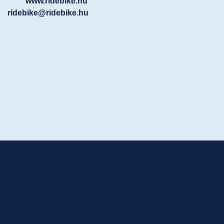
www.ridebike.hu
ridebike@ridebike.hu