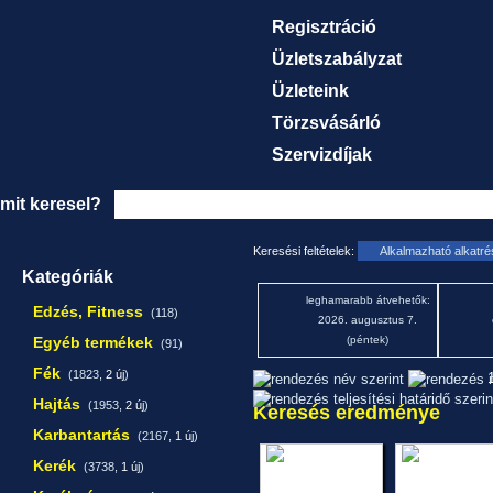
Regisztráció
Üzletszabályzat
Üzleteink
Törzsvásárló
Szervizdíjak
mit keresel?
Keresési feltételek:
Alkalmazható alkatr
Kategóriák
leghamarabb átvehetők:
Edzés, Fitness
(118)
2026. augusztus 7.
Egyéb termékek
(péntek)
(91)
Fék
(1823,
2 új
)
1
Hajtás
(1953,
2 új
)
Keresés eredménye
Karbantartás
(2167,
1 új
)
Kerék
(3738,
1 új
)