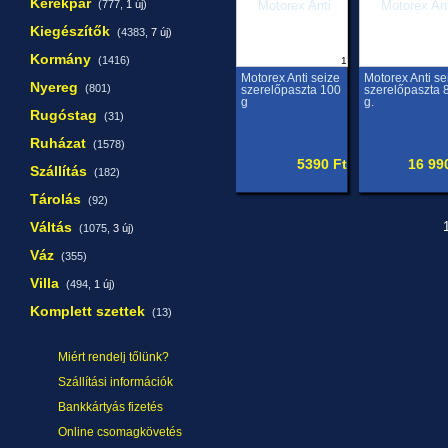
Kerékpár
(777,
1 új
)
Kiegészítők
(4383,
7 új
)
Kormány
(1416)
1
Motorex Anti seize
Motorex Anti se
Nyereg
(801)
szerelőpaszta 100
szerelőpaszta 
g
g.
Rugóstag
(31)
Ruházat
(1578)
5390 Ft
16 99
Szállítás
(182)
Tárolás
(92)
Váltás
1
(1075,
3 új
)
Váz
(355)
Villa
(494,
1 új
)
Komplett szettek
(13)
Miért rendelj tőlünk?
Szállítási információk
Bankkártyás fizetés
Online csomagkövetés