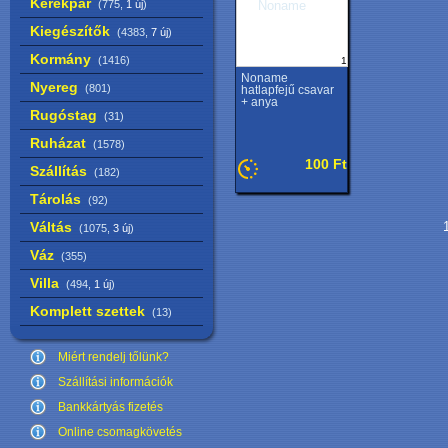
Kerékpár
(775,
1 új
)
Kiegészítők
(4383,
7 új
)
Kormány
(1416)
1
Noname
Nyereg
(801)
hatlapfejű csavar
+ anya
Rugóstag
(31)
Ruházat
(1578)
100 Ft
Szállítás
(182)
Tárolás
(92)
Váltás
1
(1075,
3 új
)
Váz
(355)
Villa
(494,
1 új
)
Komplett szettek
(13)
Miért rendelj tőlünk?
Szállítási információk
Bankkártyás fizetés
Online csomagkövetés