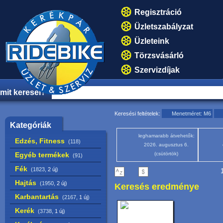
Regisztráció
Üzletszabályzat
Üzleteink
Törzsvásárló
Szervizdíjak
mit keresel?
Keresési feltételek:
Menetméret: M6
Kategóriák
leghamarabb átvehetők:
Edzés, Fitness
(118)
2026. augusztus 6.
Egyéb termékek
(csütörtök)
(91)
Fék
(1823,
2 új
)
1
Hajtás
(1950,
2 új
)
Keresés eredménye
Karbantartás
(2167,
1 új
)
Kerék
(3738,
1 új
)