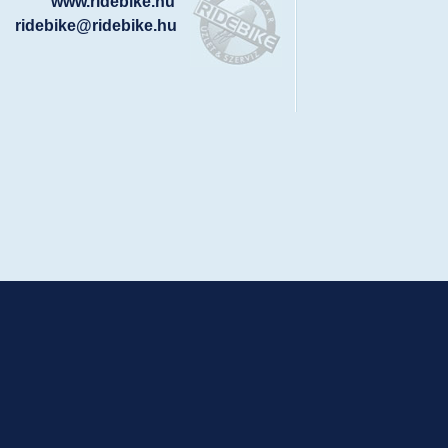
www.ridebike.hu
ridebike@ridebike.hu