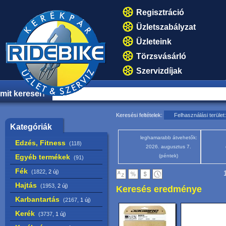
Regisztráció
Üzletszabályzat
Üzleteink
Törzsvásárló
Szervizdíjak
mit keresel?
Keresési feltételek:
Felhasználási terüle
Kategóriák
leghamarabb átvehetők:
Edzés, Fitness
(118)
2026. augusztus 7.
Egyéb termékek
(péntek)
(91)
Fék
(1822,
2 új
)
1
Hajtás
(1953,
2 új
)
Keresés eredménye
Karbantartás
(2167,
1 új
)
Kerék
(3737,
1 új
)