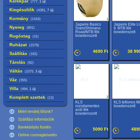
Kerékpár
(777,
1 új
)
Kiegészítők
(4381,
7 új
)
Kormány
(1416)
1
Jagwire Basics
Jagwire Elite L
Nyereg
(801)
Sram/Shimano
II. MTB fék
Road/MTB fék
bowdenszett
Rugóstag
bowdenszett
(31)
Ruházat
(1578)
4690 Ft
38 99
Szállítás
(182)
Tárolás
(92)
Váltás
(1075,
3 új
)
Váz
(355)
Villa
(494,
1 új
)
Komplett szettek
2
(13)
KLS
KLS teflonos fé
rozsdamentes
bowdenszett
acél fék
Miért rendelj tőlünk?
bowdenszett
Szállítási információk
Bankkártyás fizetés
5090 Ft
489
Online csomagkövetés