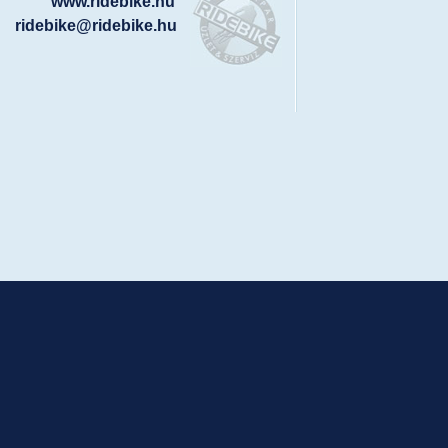
www.ridebike.hu
ridebike@ridebike.hu