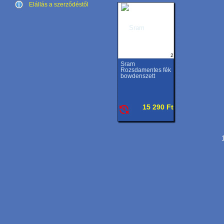
Elállás a szerződéstől
2
Sram
Rozsdamentes fék
bowdenszett
15 290 Ft
1