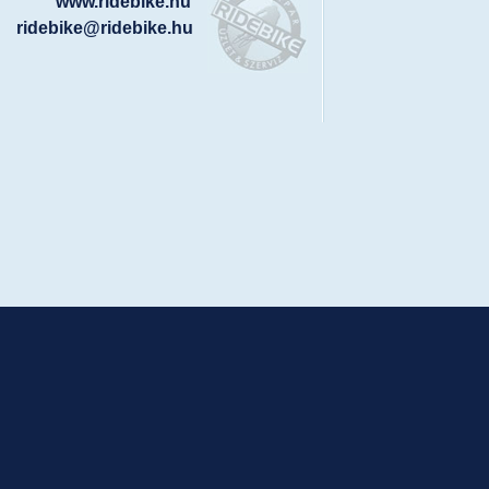
www.ridebike.hu
ridebike@ridebike.hu