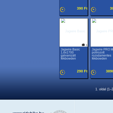
390 Ft
3
1
Jagwire Basic
Jagwire PRO 
1,6x1700
polírozott
galvanizált
rozsdamentes
fékbowden
fékbowden
290 Ft
389
1. oldal (1–