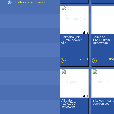
Elállás a szerződéstől
1
Shimano (fék)
Shimano
1,6mm bowden
1,6/2050mm
vég
fékbowden
20 Ft
65
1
Alligator
BikeFun műan
(1,6x1700)
bowden vég
fékbowden