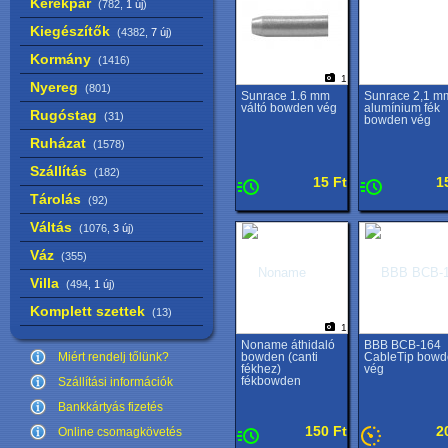
Kerékpár
(782,
1 új
)
Kiegészítők
(4382,
7 új
)
Kormány
(1416)
1
Nyereg
(801)
Sunrace 1.6 mm
Sunrace 2,1 m
váltó bowden vég
alumínium fék
Rugóstag
(31)
bowden vég
Ruházat
(1578)
Szállítás
(182)
15 Ft
1
Tárolás
(92)
Váltás
(1076,
3 új
)
Váz
(355)
Villa
(494,
1 új
)
Komplett szettek
(13)
1
Noname áthidaló
BBB BCB-164
Miért rendelj tőlünk?
bowden (canti
CableTip bow
fékhez)
vég
fékbowden
Szállítási információk
Bankkártyás fizetés
150 Ft
2
Online csomagkövetés