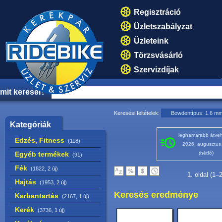
Regisztráció
Üzletszabályzat
Üzleteink
Törzsvásárló
Szervizdíjak
mit keresel?
Keresési feltételek:
Bowdentípus: 1.6 mm
Kategóriák
leghamarabb átveh
Edzés, Fitness
(118)
2026. augusztus
Egyéb termékek
(hétfő)
(91)
Fék
(1822,
2 új
)
1. oldal (1–
Hajtás
(1953,
2 új
)
Keresés eredménye
Karbantartás
(2167,
1 új
)
Kerék
(3736,
1 új
)