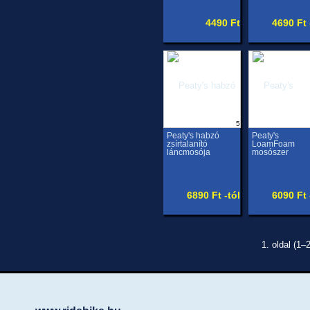
4490 Ft
4690 Ft 
5
Peaty's habzó
Peaty's
zsírtalanító
LoamFoam
láncmosója
mosószer
6890 Ft -tól
6090 Ft 
1. oldal (1–