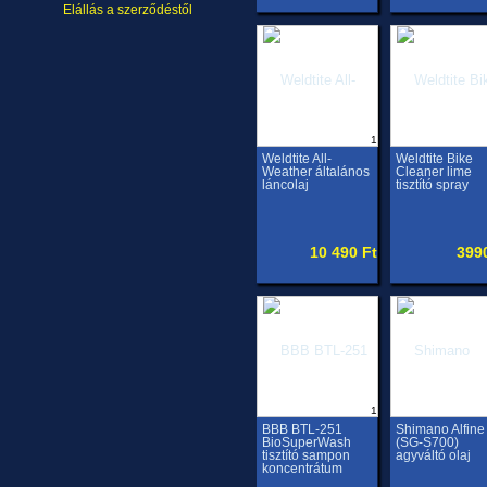
Elállás a szerződéstől
1
Weldtite All-
Weldtite Bike
Weather általános
Cleaner lime
láncolaj
tisztító spray
10 490 Ft
399
1
BBB BTL-251
Shimano Alfine
BioSuperWash
(SG-S700)
tisztító sampon
agyváltó olaj
koncentrátum