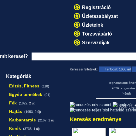
Regisztráció
Üzletszabályzat
Üzleteink
Törzsvásárló
Szervizdíjak
mit keresel?
Keresési feltételek:
Térfogat: 1000 ml
Kategóriák
leghamarabb átveh
Edzés, Fitness
(118)
2026. augusztus
Egyéb termékek
(hétfő)
(91)
Fék
(1822,
2 új
)
1. oldal (1–
Hajtás
(1953,
2 új
)
Keresés eredménye
Karbantartás
(2167,
1 új
)
Kerék
(3736,
1 új
)