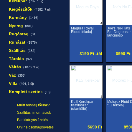
Kerékpár
(782,
1 új
)
Kiegészítők
(4382,
7 új
)
Kormány
(1416)
4
Nyereg
(801)
Magura Royal
Joe's No-Flats
Blood fékolaj
Bio-Degreaser
Rugóstag
(31)
láncmosó
Ruházat
(1578)
Szállítás
(182)
3190 Ft -tól
6990 Ft 
Tárolás
(92)
Váltás
(1076,
3 új
)
Váz
(355)
Villa
(494,
1 új
)
Komplett szettek
(13)
1
KLS Kerékpár
Motorex Fluid 
Miért rendelj tőlünk?
tisztítószer
5.1 fékolaj
(utántöltő)
Szállítási információk
Bankkártyás fizetés
5690 Ft
859
Online csomagkövetés