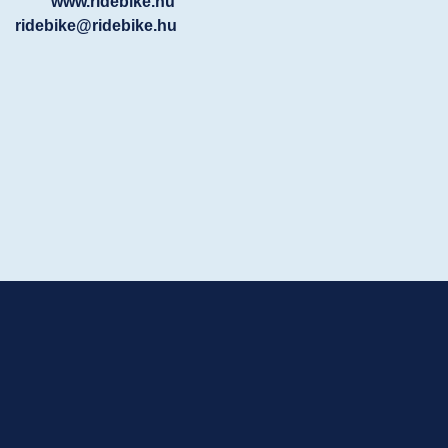
www.ridebike.hu
ridebike@ridebike.hu