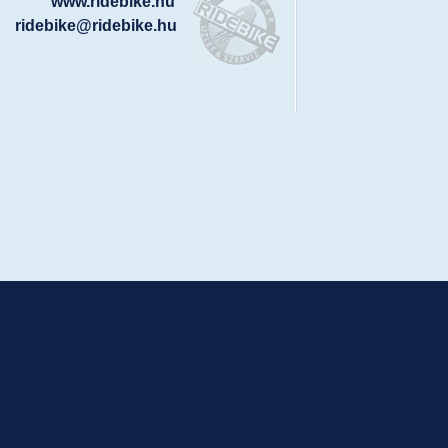
www.ridebike.hu
ridebike@ridebike.hu