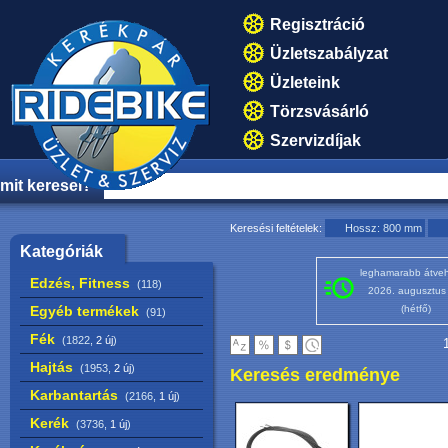
Regisztráció
Üzletszabályzat
Üzleteink
Törzsvásárló
Szervizdíjak
mit keresel?
Keresési feltételek:
Hossz: 800 mm
Kategóriák
leghamarabb átveh
Edzés, Fitness
(118)
2026. augusztus
Egyéb termékek
(hétfő)
(91)
Fék
(1822,
2 új
)
1
Hajtás
(1953,
2 új
)
Keresés eredménye
Karbantartás
(2166,
1 új
)
Kerék
(3736,
1 új
)