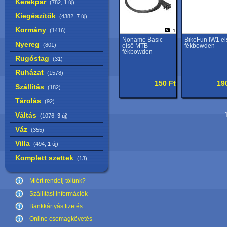
Kerékpár
(782,
1 új
)
Kiegészítők
(4382,
7 új
)
Kormány
(1416)
1
Noname Basic
BikeFun IW1 el
Nyereg
(801)
első MTB
fékbowden
fékbowden
Rugóstag
(31)
Ruházat
(1578)
150 Ft
19
Szállítás
(182)
Tárolás
(92)
Váltás
1
(1076,
3 új
)
Váz
(355)
Villa
(494,
1 új
)
Komplett szettek
(13)
Miért rendelj tőlünk?
Szállítási információk
Bankkártyás fizetés
Online csomagkövetés