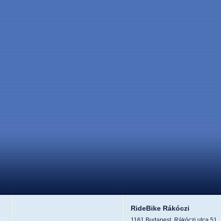
RideBike Rákóczi
1161 Budapest, Rákóczi utca 51.