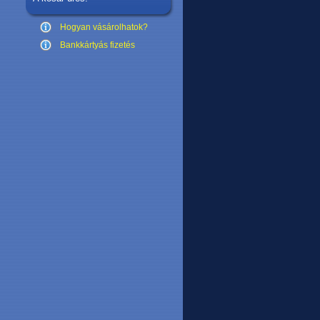
Hogyan vásárolhatok?
Bankkártyás fizetés