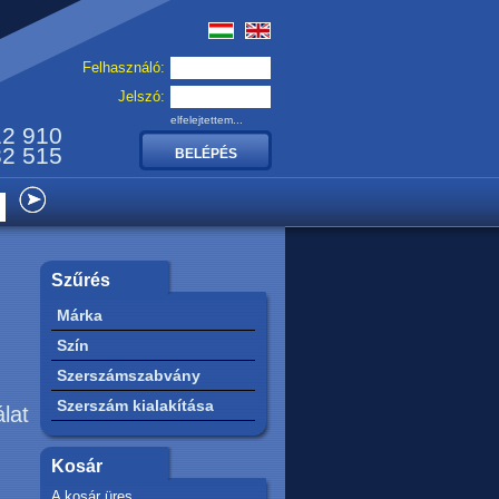
Felhasználó:
Jelszó:
elfelejtettem...
12 910
32 515
Szűrés
Márka
Szín
Szerszámszabvány
Szerszám kialakítása
álat
Kosár
A kosár üres.