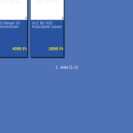
2
3
S Stinger 10
XLC BC-X02
ebszerszám
Kulacstartó csavar
4090 Ft
2890 Ft
1. oldal (1–2)