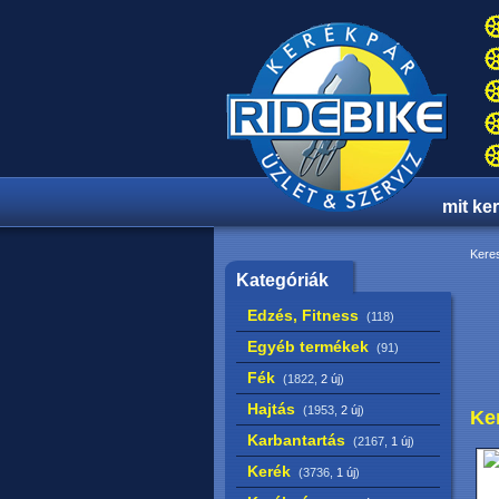
mit ke
Keres
Kategóriák
Edzés, Fitness
(118)
Egyéb termékek
(91)
Fék
(1822,
2 új
)
Hajtás
(1953,
2 új
)
Ke
Karbantartás
(2167,
1 új
)
Kerék
(3736,
1 új
)