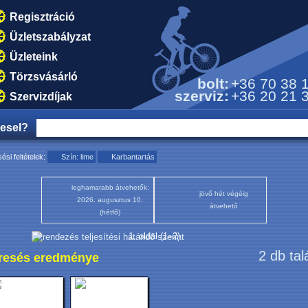
Regisztráció
Üzletszabályzat
Üzleteink
Törzsvásárló
bolt:
+36 70 38 
szerviz:
+36 20 21 
Szervizdíjak
resel?
ési feltételek:
Szín: lime
Karbantartás
leghamarabb átvehetők:
jövő hét végéig
2026. augusztus 10.
átvehető
(hétfő)
1. oldal (1–2)
2 db tal
resés eredménye