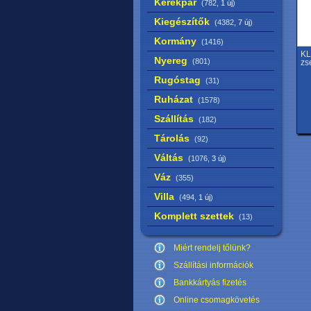
Kerékpár
(782,
1 új
)
Kiegészítők
(4382,
7 új
)
Kormány
(1416)
KL
Nyereg
(801)
zs
Rugóstag
(31)
Ruházat
(1578)
Szállítás
(182)
Tárolás
(92)
Váltás
(1076,
3 új
)
Váz
(355)
Villa
(494,
1 új
)
Komplett szettek
(13)
Miért rendelj tőlünk?
Szállítási információk
Bankkártyás fizetés
Online csomagkövetés