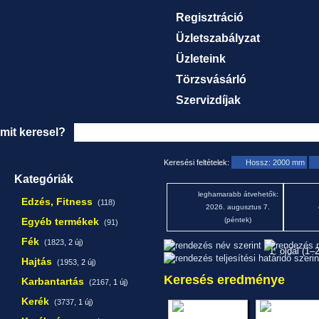
Regisztráció
Üzletszabályzat
Üzleteink
Törzsvásárló
Szervizdíjak
mit keresel?
Keresési feltételek:
Hossz: 2000 mm
Kategóriák
leghamarabb átvehetők:
Edzés, Fitness
(118)
2026. augusztus 7.
Egyéb termékek
(péntek)
(91)
Fék
(1823,
2 új
)
1. oldal (1–
Hajtás
(1953,
2 új
)
Keresés eredménye
Karbantartás
(2167,
1 új
)
Kerék
(3737,
1 új
)