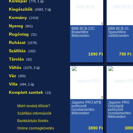
Kerékpár
(776,
1 új
)
Kiegészítők
(4383,
7 új
)
Kormány
(1416)
1
Nyereg
(801)
BBB BCB-22C
BBB BCB-31
BrakeWire
SpeedWire
Rugóstag
(31)
fékbowden
váltóbowden
Ruházat
(1578)
Szállítás
(182)
1890 Ft
790 Ft 
Tárolás
(92)
Váltás
(1075,
3 új
)
Váz
(355)
Villa
(494,
1 új
)
Komplett szettek
(13)
2
Jagwire PRO MTB
Jagwire PRO
Miért rendelj tőlünk?
polírozott
Országúti
rozsdamentes
polírozott
fékbowden
rozsdamentes
Szállítási információk
fékbowden
Bankkártyás fizetés
3890 Ft
389
Online csomagkövetés