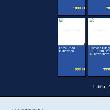
1890 Ft
79
1
Force Road
Shimano Ulteg
fékbowden
(BC-R680) Hát
fék bowdenszet
990 Ft
399
1. oldal (1–