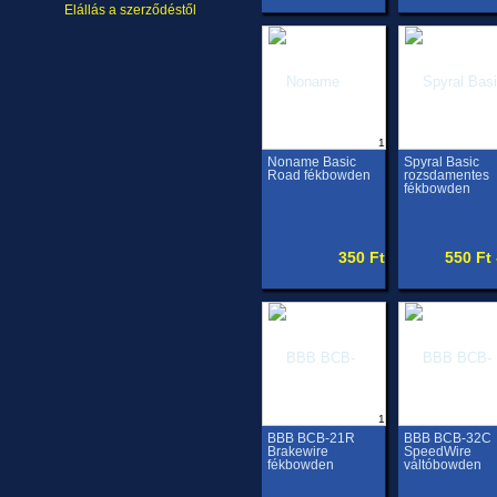
Elállás a szerződéstől
1
Noname Basic
Spyral Basic
Road fékbowden
rozsdamentes
fékbowden
350 Ft
550 Ft 
1
BBB BCB-21R
BBB BCB-32C
Brakewire
SpeedWire
fékbowden
váltóbowden