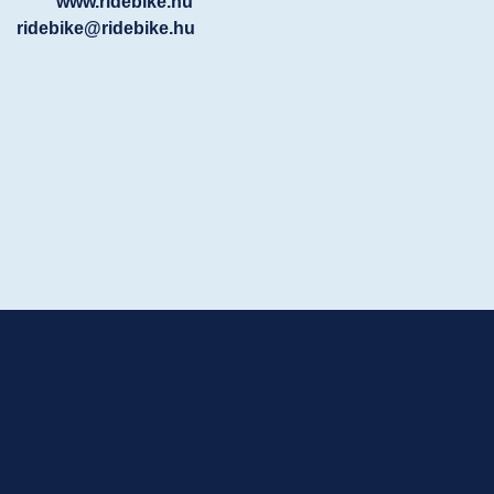
www.ridebike.hu
ridebike@ridebike.hu