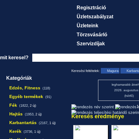
Regisztráció
Üzletszabályzat
Üzleteink
Törzsvásárló
Szervizdíjak
mit keresel?
Keresési feltételek:
Magura
Karbant
Kategóriák
leghamarabb átveh
Edzés, Fitness
(118)
2026. augusztus
Egyéb termékek
(hétfő)
(91)
Fék
(1822,
2 új
)
1
Hajtás
(1953,
2 új
)
Keresés eredménye
Karbantartás
(2167,
1 új
)
Kerék
(3736,
1 új
)