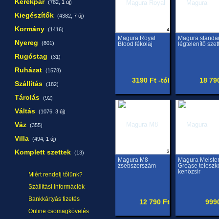
Kerékpár
(782,
1 új
)
Kiegészítők
(4382,
7 új
)
Kormány
(1416)
4
Magura Royal
Magura standa
Nyereg
(801)
Blood fékolaj
légtelenítő szet
Rugóstag
(31)
Ruházat
(1578)
3190 Ft -tól
18 79
Szállítás
(182)
Tárolás
(92)
Váltás
(1076,
3 új
)
Váz
(355)
Villa
(494,
1 új
)
Komplett szettek
3
(13)
Magura M8
Magura Meiste
zsebszerszám
Grease teleszk
kenőzsír
Miért rendelj tőlünk?
Szállítási információk
Bankkártyás fizetés
12 790 Ft
999
Online csomagkövetés