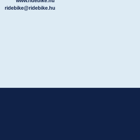
www.ridebike.hu
ridebike@ridebike.hu