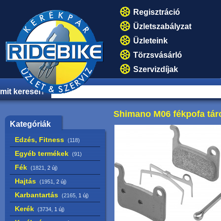
Regisztráció
Üzletszabályzat
Üzleteink
Törzsvásárló
Szervizdíjak
mit keresel?
Shimano M06 fékpofa tár
Kategóriák
Edzés, Fitness
(118)
Egyéb termékek
(91)
Fék
(1821,
2 új
)
Hajtás
(1951,
2 új
)
Karbantartás
(2165,
1 új
)
Kerék
(3734,
1 új
)