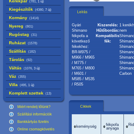
Kerékpár
(781,
1 új
)
Kiegészítők
(4380,
7 új
)
Leírás
Kormány
(1414)
Gyári
Kiszerelés:
1 kerék
Nyereg
(801)
Shimano
Hűtőbordás:
nem
Rugóstag
(31)
fékpofa a
Kompatibilis
Shimano
következő
fék:
Shimano
Ruházat
(1578)
fékekhez:
Shimano
Szállítás
(182)
BR-M975 /
Shimano
M966 / M965
Shimano
Tárolás
(92)
/ M775 /
Shimano
Váltás
M765 / M800
Shimano
(1076,
3 új
)
/ M601 /
Carbon
Váz
(355)
M585 / M535
/ R505
Villa
(495,
1 új
)
Komplett szettek
(13)
Cikkek
Miért rendelj tőlünk?
Szállítási információk
Bankkártyás fizetés
fékpofa
Ri
keménység
anyaga
Online csomagkövetés