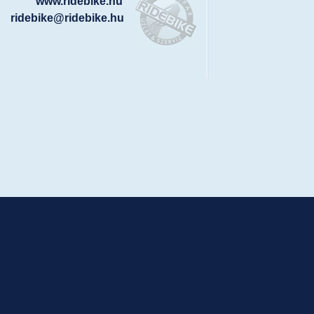
www.ridebike.hu
ridebike@ridebike.hu