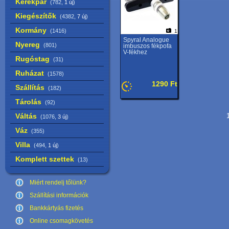
Kerékpár
(782,
1 új
)
Kiegészítők
(4382,
7 új
)
Kormány
(1416)
1
Spyral Analogue
Nyereg
(801)
imbuszos fékpofa
V-fékhez
Rugóstag
(31)
Ruházat
(1578)
1290 Ft
Szállítás
(182)
Tárolás
(92)
Váltás
1
(1076,
3 új
)
Váz
(355)
Villa
(494,
1 új
)
Komplett szettek
(13)
Miért rendelj tőlünk?
Szállítási információk
Bankkártyás fizetés
Online csomagkövetés