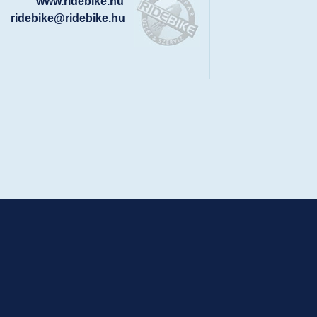
www.ridebike.hu
ridebike@ridebike.hu