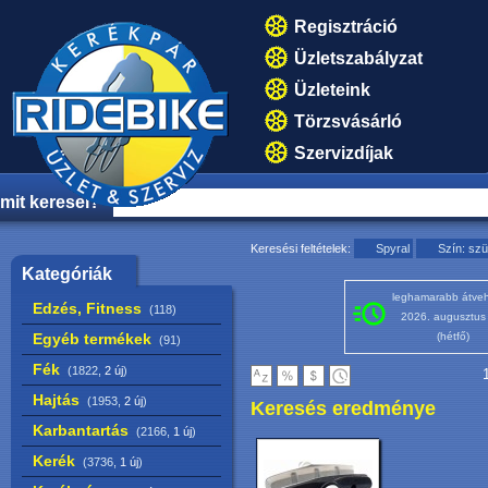
Regisztráció
Üzletszabályzat
Üzleteink
Törzsvásárló
Szervizdíjak
mit keresel?
Keresési feltételek:
Spyral
Szín: szü
Kategóriák
leghamarabb átveh
Edzés, Fitness
(118)
2026. augusztus
Egyéb termékek
(hétfő)
(91)
Fék
(1822,
2 új
)
1
Hajtás
(1953,
2 új
)
Keresés eredménye
Karbantartás
(2166,
1 új
)
Kerék
(3736,
1 új
)