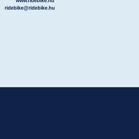
www.ridebike.hu
ridebike@ridebike.hu