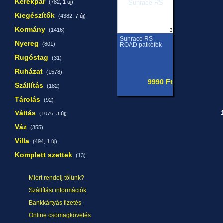
Kerékpár
(782,
1 új
)
Kiegészítők
(4382,
7 új
)
Kormány
(1416)
3
Sunrace RS
Nyereg
(801)
ROAD patkófék
Rugóstag
(31)
Ruházat
(1578)
9990 Ft
Szállítás
(182)
Tárolás
(92)
Váltás
1
(1076,
3 új
)
Váz
(355)
Villa
(494,
1 új
)
Komplett szettek
(13)
Miért rendelj tőlünk?
Szállítási információk
Bankkártyás fizetés
Online csomagkövetés