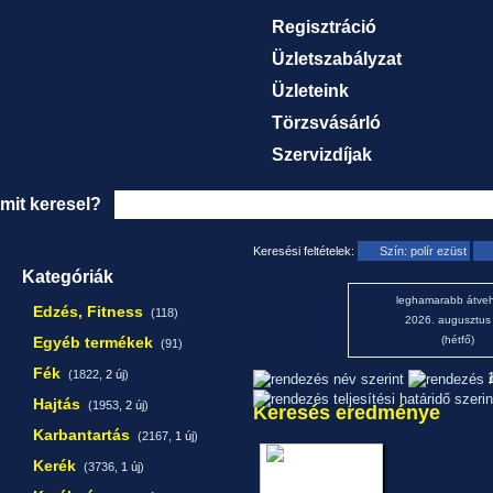
Regisztráció
Üzletszabályzat
Üzleteink
Törzsvásárló
Szervizdíjak
mit keresel?
Keresési feltételek:
Szín: polír ezüst
Kategóriák
leghamarabb átveh
Edzés, Fitness
(118)
2026. augusztus
Egyéb termékek
(hétfő)
(91)
Fék
(1822,
2 új
)
1
Hajtás
(1953,
2 új
)
Keresés eredménye
Karbantartás
(2167,
1 új
)
Kerék
(3736,
1 új
)