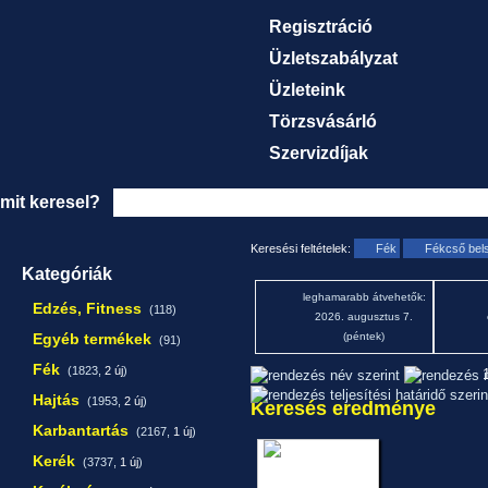
Regisztráció
Üzletszabályzat
Üzleteink
Törzsvásárló
Szervizdíjak
mit keresel?
Keresési feltételek:
Fék
Fékcső bels
Kategóriák
leghamarabb átvehetők:
Edzés, Fitness
(118)
2026. augusztus 7.
Egyéb termékek
(péntek)
(91)
Fék
(1823,
2 új
)
1
Hajtás
(1953,
2 új
)
Keresés eredménye
Karbantartás
(2167,
1 új
)
Kerék
(3737,
1 új
)