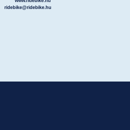
www.ridebike.hu
ridebike@ridebike.hu