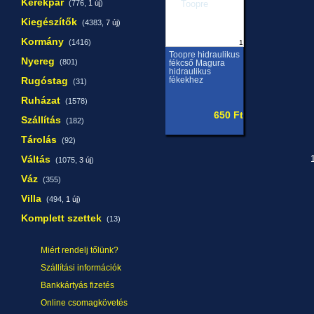
Kerékpár
(776,
1 új
)
Kiegészítők
(4383,
7 új
)
Kormány
(1416)
1
Toopre hidraulikus
Nyereg
(801)
fékcső Magura
hidraulikus
Rugóstag
fékekhez
(31)
Ruházat
(1578)
650 Ft
Szállítás
(182)
Tárolás
(92)
Váltás
1
(1075,
3 új
)
Váz
(355)
Villa
(494,
1 új
)
Komplett szettek
(13)
Miért rendelj tőlünk?
Szállítási információk
Bankkártyás fizetés
Online csomagkövetés