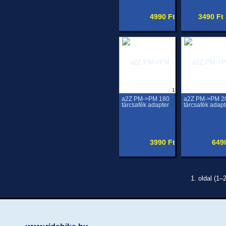
4990 Ft
3490 Ft 
1
a2Z PM->PM 180
a2Z PM->PM 2
tárcsafék adapter
tárcsafék adapt
3990 Ft
649
1. oldal (1–