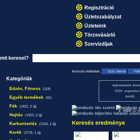
Regisztráció
Üzletszabályzat
Üzleteink
Törzsvásárló
Szervizdíjak
mit keresel?
Keresési feltételek:
Szín: fekete
Fék
Kategóriák
leghamarabb átveh
Edzés, Fitness
(118)
2026. augusztus
Egyéb termékek
(hétfő)
(91)
Fék
(1822,
2 új
)
1. oldal (1–
Hajtás
(1953,
2 új
)
Keresés eredménye
Karbantartás
(2166,
1 új
)
Kerék
(3736,
1 új
)