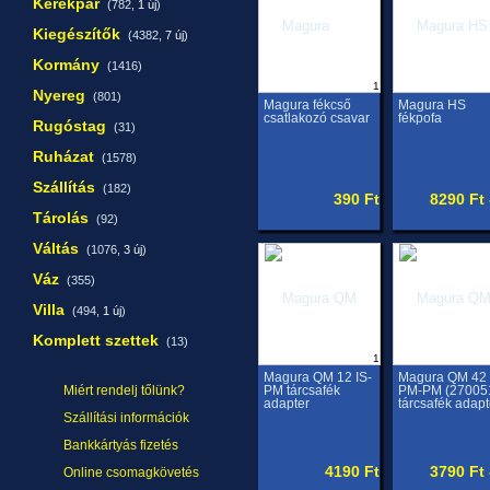
Kerékpár
(782,
1 új
)
Kiegészítők
(4382,
7 új
)
Kormány
(1416)
1
Nyereg
(801)
Magura fékcső
Magura HS
csatlakozó csavar
fékpofa
Rugóstag
(31)
Ruházat
(1578)
Szállítás
(182)
390 Ft
8290 Ft 
Tárolás
(92)
Váltás
(1076,
3 új
)
Váz
(355)
Villa
(494,
1 új
)
Komplett szettek
(13)
1
Magura QM 12 IS-
Magura QM 42
Miért rendelj tőlünk?
PM tárcsafék
PM-PM (27005
adapter
tárcsafék adapt
Szállítási információk
Bankkártyás fizetés
4190 Ft
3790 Ft 
Online csomagkövetés