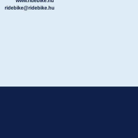
www.ridebike.hu
ridebike@ridebike.hu