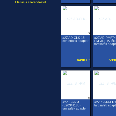
Elállás a szerződéstől
3
a2Z AD-CLK-15
a2Z AD-PMF74
centerlock adapter
PM villa, IS fékt
tárcsafék adapt
6490 Ft
599
5
a2Z IS->PM
a2Z IS->PM 16
(E203/H185)
tárcsafék adapt
tárcsafék adapter