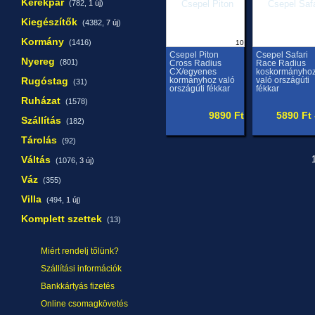
Kerékpár
(782,
1 új
)
Kiegészítők
(4382,
7 új
)
Kormány
(1416)
10
Csepel Piton
Csepel Safari
Nyereg
(801)
Cross Radius
Race Radius
CX/egyenes
koskormányho
Rugóstag
kormányhoz való
való országúti
(31)
országúti fékkar
fékkar
Ruházat
(1578)
9890 Ft
5890 Ft 
Szállítás
(182)
Tárolás
(92)
Váltás
1
(1076,
3 új
)
Váz
(355)
Villa
(494,
1 új
)
Komplett szettek
(13)
Miért rendelj tőlünk?
Szállítási információk
Bankkártyás fizetés
Online csomagkövetés