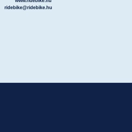
www.ridebike.hu
ridebike@ridebike.hu