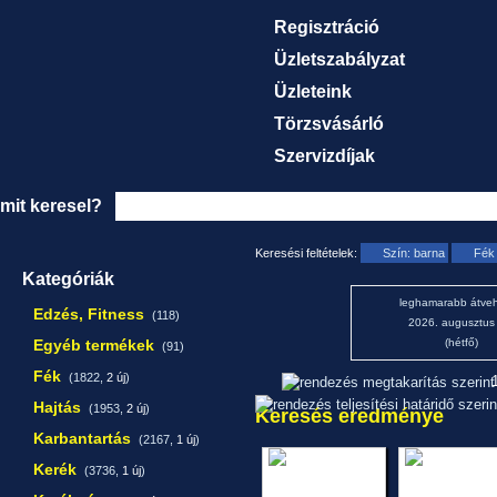
Regisztráció
Üzletszabályzat
Üzleteink
Törzsvásárló
Szervizdíjak
mit keresel?
Keresési feltételek:
Szín: barna
Fék
Kategóriák
leghamarabb átveh
Edzés, Fitness
(118)
2026. augusztus
Egyéb termékek
(hétfő)
(91)
Fék
(1822,
2 új
)
1
Hajtás
(1953,
2 új
)
Keresés eredménye
Karbantartás
(2167,
1 új
)
Kerék
(3736,
1 új
)