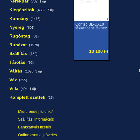
Kerékpár
(782,
1 új
)
Kiegészítők
(4382,
7 új
)
Kormány
(1416)
1
Contec BL-CX10
Nyereg
(801)
fékkar canti fékhez
Rugóstag
(31)
Ruházat
(1578)
13 190 Ft
Szállítás
(182)
Tárolás
(92)
Váltás
1
(1076,
3 új
)
Váz
(355)
Villa
(494,
1 új
)
Komplett szettek
(13)
Miért rendelj tőlünk?
Szállítási információk
Bankkártyás fizetés
Online csomagkövetés