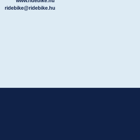
www.ridebike.hu
ridebike@ridebike.hu