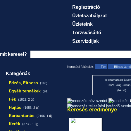
Regisztráció
Üzletszabályzat
Üzleteink
Törzsvásárló
Szervizdíjak
mit keresel?
Keresési feltételek:
Fék
Bilincs átm
Kategóriák
leghamarabb átveh
Edzés, Fitness
(118)
2026. augusztus
Egyéb termékek
(hétfő)
(91)
Fék
(1822,
2 új
)
1
Hajtás
(1953,
2 új
)
Keresés eredménye
Karbantartás
(2166,
1 új
)
Kerék
(3736,
1 új
)