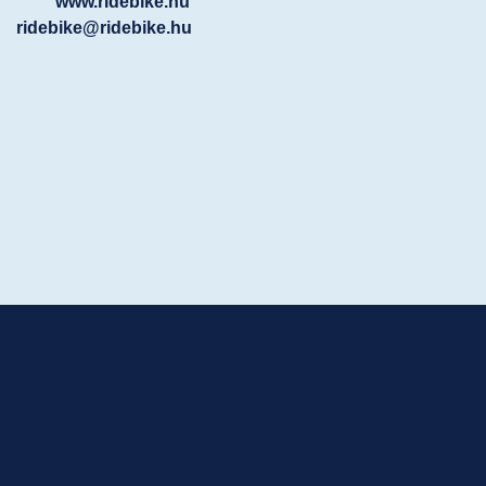
www.ridebike.hu
ridebike@ridebike.hu