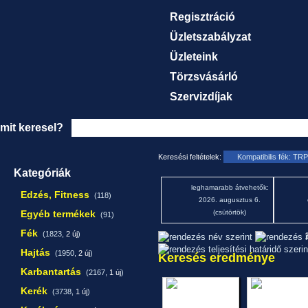
Regisztráció
Üzletszabályzat
Üzleteink
Törzsvásárló
Szervizdíjak
mit keresel?
Keresési feltételek:
Kompatibilis fék: T
Kategóriák
leghamarabb átvehetők:
Edzés, Fitness
(118)
2026. augusztus 6.
Egyéb termékek
(csütörtök)
(91)
Fék
(1823,
2 új
)
1
Hajtás
(1950,
2 új
)
Keresés eredménye
Karbantartás
(2167,
1 új
)
Kerék
(3738,
1 új
)