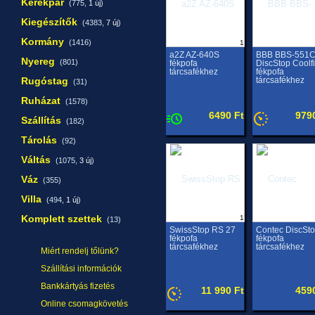
Kerékpár
(775,
1 új
)
Kiegészítők
(4383,
7 új
)
Kormány
(1416)
1
a2Z AZ-640S
BBB BBS-551
Nyereg
(801)
fékpofa
DiscStop Coolf
tárcsafékhez
fékpofa
Rugóstag
tárcsafékhez
(31)
Ruházat
(1578)
6490 Ft
979
Szállítás
(182)
Tárolás
(92)
Váltás
(1075,
3 új
)
Váz
(355)
Villa
(494,
1 új
)
Komplett szettek
1
(13)
SwissStop RS 27
Contec DiscSt
fékpofa
fékpofa
tárcsafékhez
tárcsafékhez
Miért rendelj tőlünk?
Szállítási információk
Bankkártyás fizetés
11 990 Ft
459
Online csomagkövetés