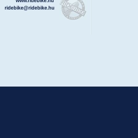
www.ridebike.hu
ridebike@ridebike.hu