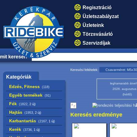
Regisztráció
Üzletszabályzat
Üzleteink
Törzsvásárló
Szervizdíjak
mit keresel?
Keresési feltételek:
Csavarméret: M5x30
Kategóriák
leghamarabb átveh
Edzés, Fitness
(118)
2026. augusztus
Egyéb termékek
(hétfő)
(91)
Fék
(1822,
2 új
)
1
Hajtás
(1953,
2 új
)
Keresés eredménye
Karbantartás
(2167,
1 új
)
Kerék
(3736,
1 új
)