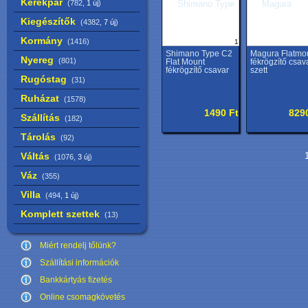
Kerékpár
(782,
1 új
)
Kiegészítők
(4382,
7 új
)
Kormány
(1416)
1
Shimano Type C2
Magura Flatmo
Nyereg
(801)
Flat Mount
fékrögzítő csav
fékrögzítő csavar
szett
Rugóstag
(31)
Ruházat
(1578)
1490 Ft
829
Szállítás
(182)
Tárolás
(92)
Váltás
1
(1076,
3 új
)
Váz
(355)
Villa
(494,
1 új
)
Komplett szettek
(13)
Miért rendelj tőlünk?
Szállítási információk
Bankkártyás fizetés
Online csomagkövetés