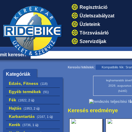
Regisztráció
Üzletszabályzat
Üzleteink
Törzsvásárló
Szervizdíjak
mit keresel?
Keresési feltételek:
Kompatibilis fék: S
Kategóriák
leghamarabb átveh
Edzés, Fitness
(118)
2026. augusztus
Egyéb termékek
(hétfő)
(91)
Fék
(1822,
2 új
)
1
Hajtás
(1953,
2 új
)
Keresés eredménye
Karbantartás
(2167,
1 új
)
Kerék
(3736,
1 új
)