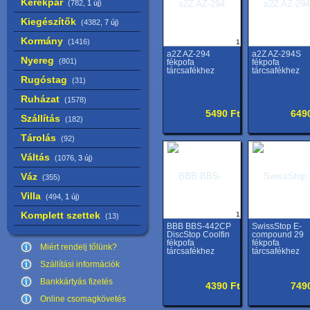
Kerékpár
(782,
1 új
)
Kiegészítők
(4382,
7 új
)
Kormány
(1416)
1
a2Z AZ-294
a2Z AZ-294S
Nyereg
(801)
fékpofa
fékpofa
tárcsafékhez
tárcsafékhez
Rugóstag
(31)
Ruházat
(1578)
5490 Ft
649
Szállítás
(182)
Tárolás
(92)
Váltás
(1076,
3 új
)
Váz
(355)
Villa
(494,
1 új
)
Komplett szettek
1
(13)
BBB BBS-442CP
SwissStop E-
DiscStop Coolfin
compound 29
fékpofa
fékpofa
Miért rendelj tőlünk?
tárcsafékhez
tárcsafékhez
Szállítási információk
Bankkártyás fizetés
4390 Ft
749
Online csomagkövetés