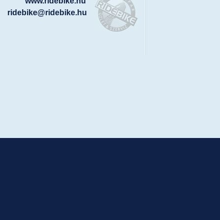
www.ridebike.hu
ridebike@ridebike.hu