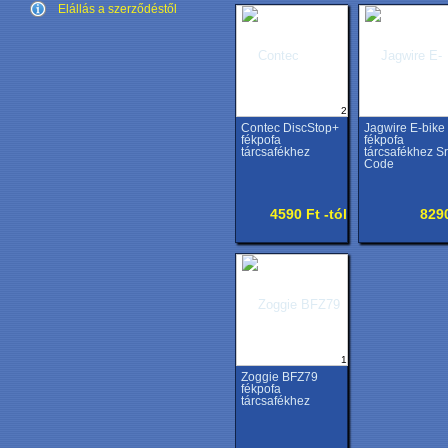
Elállás a szerződéstől
2
Contec DiscStop+
Jagwire E-bike
fékpofa
fékpofa
tárcsafékhez
tárcsafékhez S
Code
4590 Ft -tól
829
1
Zoggie BFZ79
fékpofa
tárcsafékhez