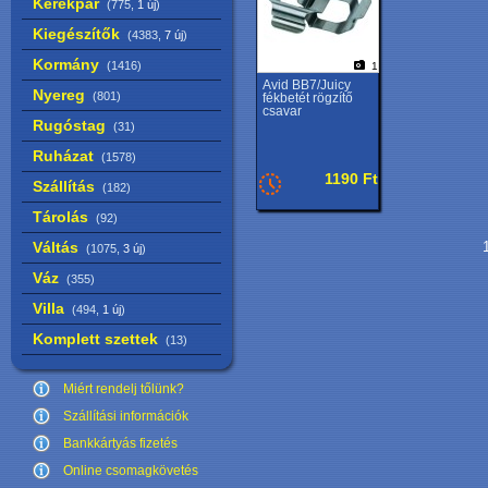
Kerékpár
(775,
1 új
)
Kiegészítők
(4383,
7 új
)
Kormány
(1416)
1
Avid BB7/Juicy
Nyereg
(801)
fékbetét rögzítő
csavar
Rugóstag
(31)
Ruházat
(1578)
1190 Ft
Szállítás
(182)
Tárolás
(92)
Váltás
1
(1075,
3 új
)
Váz
(355)
Villa
(494,
1 új
)
Komplett szettek
(13)
Miért rendelj tőlünk?
Szállítási információk
Bankkártyás fizetés
Online csomagkövetés