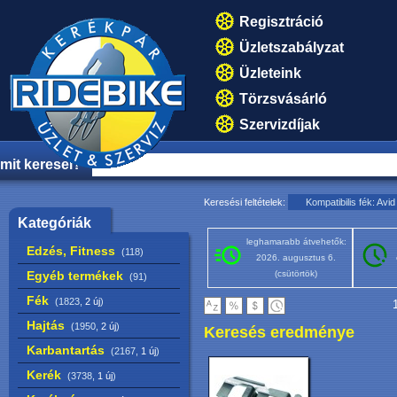
Regisztráció
Üzletszabályzat
Üzleteink
Törzsvásárló
Szervizdíjak
mit keresel?
Keresési feltételek:
Kompatibilis fék: Avid
Kategóriák
leghamarabb átvehetők:
Edzés, Fitness
(118)
2026. augusztus 6.
Egyéb termékek
(csütörtök)
(91)
Fék
(1823,
2 új
)
1
Hajtás
(1950,
2 új
)
Keresés eredménye
Karbantartás
(2167,
1 új
)
Kerék
(3738,
1 új
)