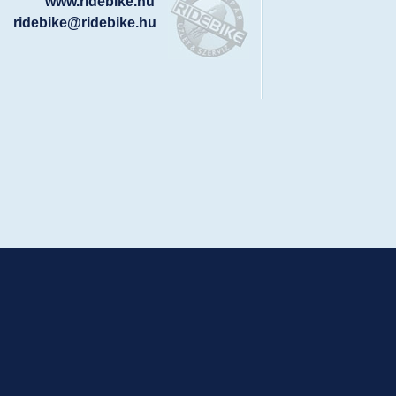
www.ridebike.hu
ridebike@ridebike.hu