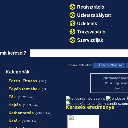
Regisztráció
Üzletszabályzat
Üzleteink
Törzsvásárló
Szervizdíjak
mit keresel?
Keresési feltételek:
Átmérő: 20-23 mm
Kategóriák
leghamarabb átveh
Edzés, Fitness
(118)
2026. augusztus
Egyéb termékek
(hétfő)
(91)
Fék
(1822,
2 új
)
1
Hajtás
(1953,
2 új
)
Keresés eredménye
Karbantartás
(2167,
1 új
)
Kerék
(3736,
1 új
)