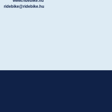
www.ridebike.hu
ridebike@ridebike.hu