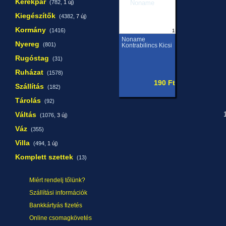
Kerékpár
(782,
1 új
)
Kiegészítők
(4382,
7 új
)
Kormány
(1416)
1
Noname
Nyereg
(801)
Kontrabilincs Kicsi
Rugóstag
(31)
Ruházat
(1578)
190 Ft
Szállítás
(182)
Tárolás
(92)
Váltás
1
(1076,
3 új
)
Váz
(355)
Villa
(494,
1 új
)
Komplett szettek
(13)
Miért rendelj tőlünk?
Szállítási információk
Bankkártyás fizetés
Online csomagkövetés