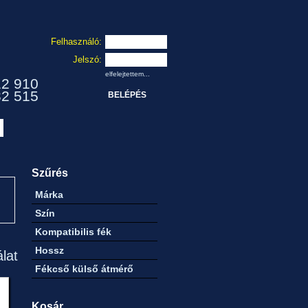
Felhasználó:
Jelszó:
elfelejtettem...
12 910
32 515
Szűrés
Márka
Szín
Kompatibilis fék
Hossz
álat
Fékcső külső átmérő
Kosár