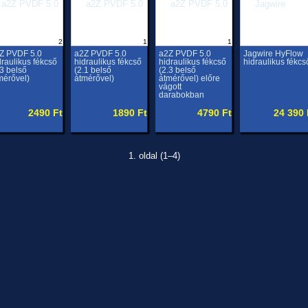
2
1
1
Z PVDF 5.0
a2Z PVDF 5.0
a2Z PVDF 5.0
Jagwire HyFlow
draulikus fékcső
hidraulikus fékcső
hidraulikus fékcső
hidraulikus fékcs
.3 belső
(2.1 belső
(2.3 belső
mérővel)
átmérővel)
átmérővel) előre
vágott
darabokban
2490 Ft
1890 Ft
4790 Ft
24 390 
1. oldal (1–4)