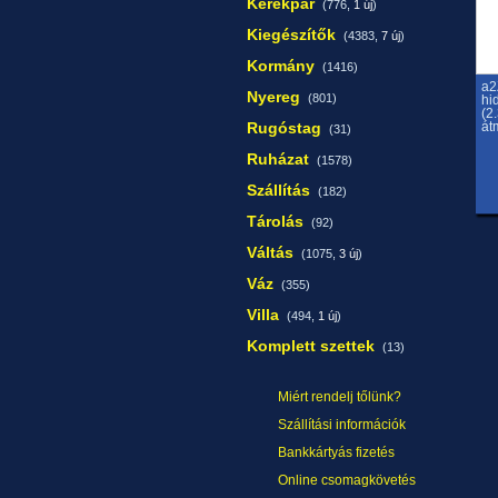
Kerékpár
(776,
1 új
)
Kiegészítők
(4383,
7 új
)
Kormány
(1416)
a2
Nyereg
(801)
hi
(2
Rugóstag
át
(31)
Ruházat
(1578)
Szállítás
(182)
Tárolás
(92)
Váltás
(1075,
3 új
)
Váz
(355)
Villa
(494,
1 új
)
Komplett szettek
(13)
Miért rendelj tőlünk?
Szállítási információk
Bankkártyás fizetés
Online csomagkövetés