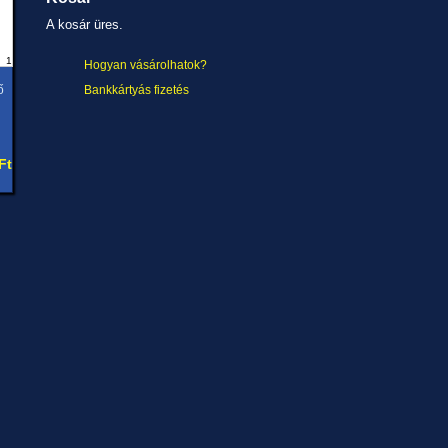
A kosár üres.
1
Hogyan vásárolhatok?
ő
Bankkártyás fizetés
Ft