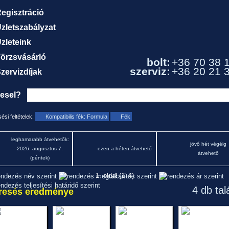
egisztráció
zletszabályzat
zleteink
örzsvásárló
bolt:
+36 70 38 
szerviz:
+36 20 21 
zervizdíjak
resel?
ési feltételek:
Kompatibilis fék: Formula
Fék
leghamarabb átvehetők:
jövő hét végéig
2026. augusztus 7.
ezen a héten átvehető
átvehető
(péntek)
1. oldal (1–4)
4 db tal
resés eredménye