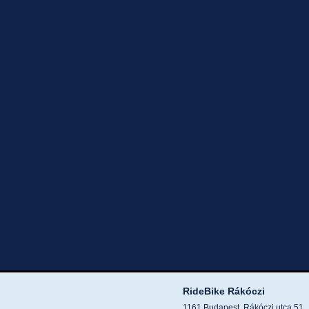
RideBike Rákóczi
1161 Budapest, Rákóczi utca 51.