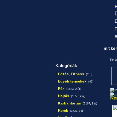
R
Ü
Ü
T
S
mit ke
Keres
Kategóriák
Edzés, Fitness
(118)
Egyéb termékek
(91)
Fék
(1823,
2 új
)
Hajtás
(1953,
2 új
)
Ke
Karbantartás
(2167,
1 új
)
Kerék
(3737,
1 új
)