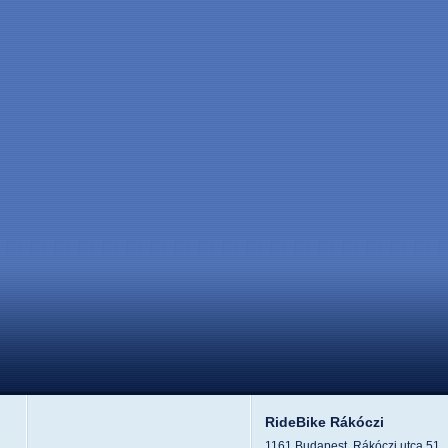
RideBike Rákóczi
1161 Budapest, Rákóczi utca 51.