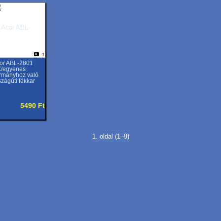
1
or ABL-2801
/egyenes
rmányhoz való
szágúti fékkar
5490 Ft
1. oldal (1–9)