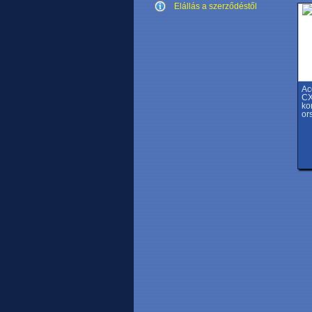
Elállás a szerződéstől
Ac
CX
ko
or