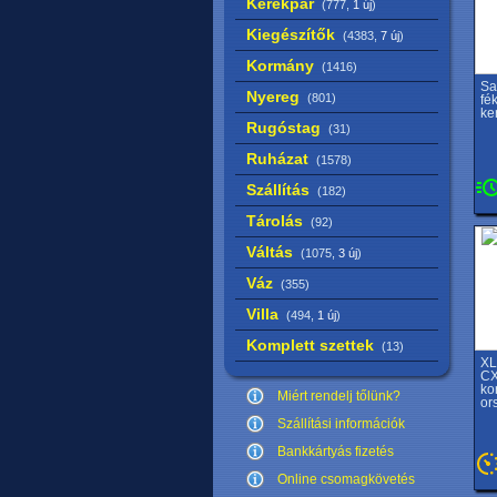
Kerékpár
(777,
1 új
)
Kiegészítők
(4383,
7 új
)
Kormány
(1416)
Sa
Nyereg
(801)
fé
ke
Rugóstag
(31)
Ruházat
(1578)
Szállítás
(182)
Tárolás
(92)
Váltás
(1075,
3 új
)
Váz
(355)
Villa
(494,
1 új
)
Komplett szettek
(13)
XL
CX
ko
Miért rendelj tőlünk?
or
Szállítási információk
Bankkártyás fizetés
Online csomagkövetés