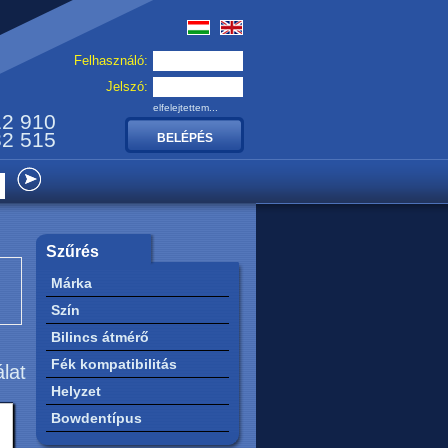
Felhasználó:
Jelszó:
elfelejtettem...
12 910
32 515
Szűrés
Márka
Szín
Bilincs átmérő
Fék kompatibilitás
álat
Helyzet
Bowdentípus