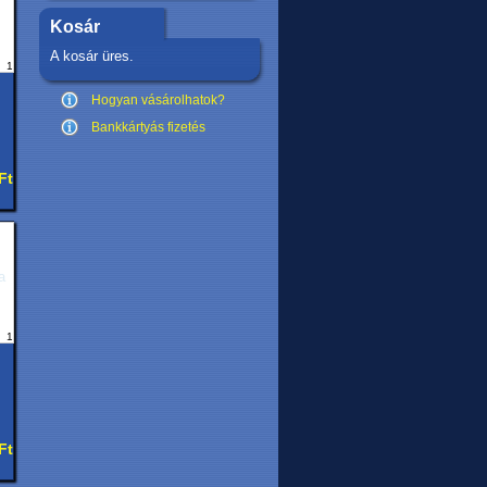
Kosár
A kosár üres.
1
Hogyan vásárolhatok?
Bankkártyás fizetés
Ft
1
Ft