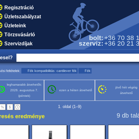
Regisztráció
Üzletszabályzat
Üzleteink
Törzsvásárló
bolt:
+36 70 38 
szerviz:
+36 20 21 
Szervizdíjak
resel?
ési feltételek:
Fék kompatibilitás: cantilever fék
Fék
leghamarabb átvehetők:
jövő hét végéig
2026. augusztus 7.
ezen a héten átvehető
átvehető
(péntek)
1. oldal (1–9)
9 db tal
resés eredménye