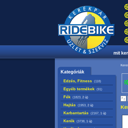
mit ke
Keres
Kategóriák
Edzés, Fitness
(118)
Egyéb termékek
(91)
Fék
(1823,
2 új
)
Hajtás
(1953,
2 új
)
Ke
Karbantartás
(2167,
1 új
)
Kerék
(3738,
1 új
)