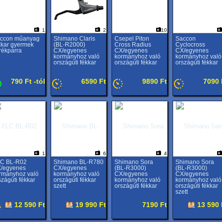
1
2
10
ccon műanyag
Shimano Claris
Csepel Piton
Saccon
kkar gyermek
(BL-R2000)
Cross Radius
Cyclocross
rékpárra
CX/egyenes
CX/egyenes
CX/egyenes
kormányhoz való
kormányhoz való
kormányhoz való
országúti fékkar
országúti fékkar
országúti fékkar
790 Ft -tól
6590 Ft
9890 Ft
7090 
1
6
4
C BL-R02
Shimano BL-R780
Shimano Sora
Shimano Sora
/egyenes
CX/egyenes
(BL-R3000)
(BL-R3000)
rmányhoz való
kormányhoz való
CX/egyenes
CX/egyenes
szágúti fékkar
országúti fékkar
kormányhoz való
kormányhoz való
szett
országúti fékkar
országúti fékkar
szett
12 590 Ft
19 990 Ft
7190 Ft
13 590 