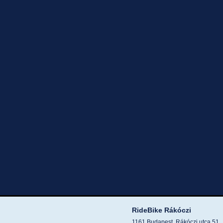
RideBike Rákóczi
1161 Budapest, Rákóczi utca 51.