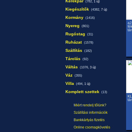
Kerékpár
(782,
1 új
)
Kiegészítők
(4382,
7 új
)
Kormány
(1416)
a2
Nyereg
(801)
fé
tá
Rugóstag
(31)
Ruházat
(1578)
Szállítás
(182)
Tárolás
(92)
Váltás
(1076,
3 új
)
Váz
(355)
Villa
(494,
1 új
)
Komplett szettek
(13)
KL
tá
Miért rendelj tőlünk?
Szállítási információk
Bankkártyás fizetés
Online csomagkövetés