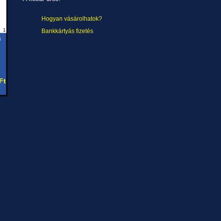
Hogyan vásárolhatok?
1
Bankkártyás fizetés
a
Ft