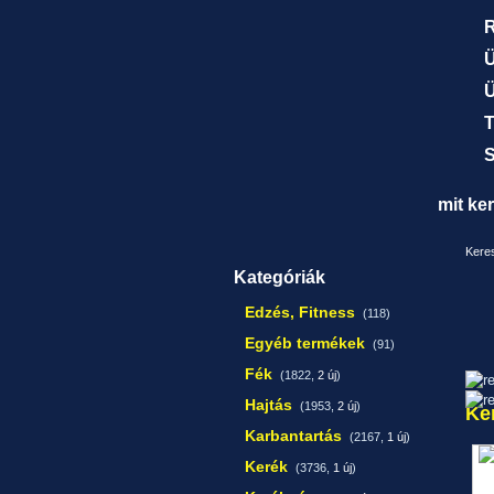
R
Ü
Ü
T
S
mit ke
Keres
Kategóriák
Edzés, Fitness
(118)
Egyéb termékek
(91)
Fék
(1822,
2 új
)
Hajtás
(1953,
2 új
)
Ke
Karbantartás
(2167,
1 új
)
Kerék
(3736,
1 új
)