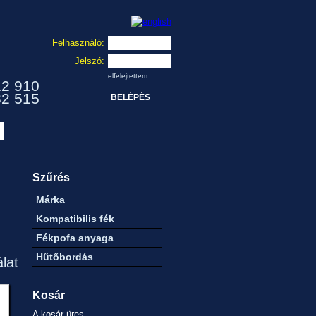
Felhasználó:
Jelszó:
elfelejtettem...
12 910
32 515
Szűrés
Márka
Kompatibilis fék
Fékpofa anyaga
Hűtőbordás
álat
Kosár
A kosár üres.