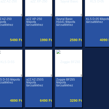
1
1
1
Z AZ-250
a2Z XP-250
Spyral Basic
KLS D-05 fékpof
kpofa
fékpofa
Hys41 fékpofa
tárcsafékhez
rcsafékhez
tárcsafékhez
tárcsafékhez
5490 Ft
1990 Ft
2590 Ft
4090 
1
1
1
S D-5S fékpofa
a2Z AZ-250S
Zoggie BFZ65
rcsafékhez
fékpofa
fékpofa
tárcsafékhez
tárcsafékhez
4890 Ft
6490 Ft
3290 Ft