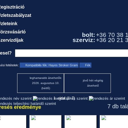
egisztráció
zletszabályzat
zleteink
örzsvásárló
bolt:
+36 70 38 
szerviz:
+36 20 21 
zervizdíjak
resel?
ési feltételek:
Kompatibilis fék: Hayes Stroker Gram
Fék
leghamarabb átvehetők:
jövő hét végéig
2026. augusztus 10.
átvehető
(hétfő)
1. oldal (1–7)
7 db tal
resés eredménye