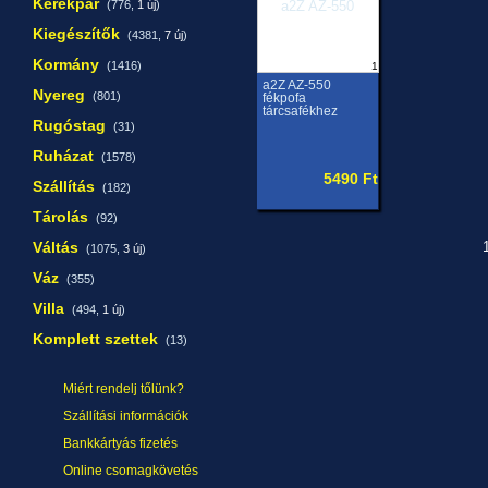
Kerékpár
(776,
1 új
)
Kiegészítők
(4381,
7 új
)
Kormány
(1416)
1
a2Z AZ-550
Nyereg
(801)
fékpofa
tárcsafékhez
Rugóstag
(31)
Ruházat
(1578)
5490 Ft
Szállítás
(182)
Tárolás
(92)
Váltás
1
(1075,
3 új
)
Váz
(355)
Villa
(494,
1 új
)
Komplett szettek
(13)
Miért rendelj tőlünk?
Szállítási információk
Bankkártyás fizetés
Online csomagkövetés