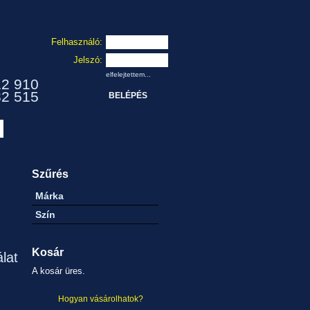
Felhasználó:
Jelszó:
elfelejtettem...
12 910
32 515
Szűrés
Márka
Szín
Kosár
álat
A kosár üres.
Hogyan vásárolhatok?