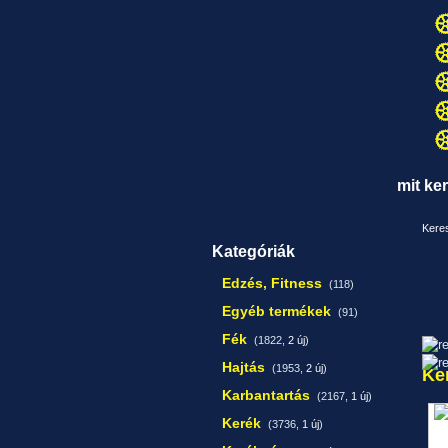
mit ke
Keres
Kategóriák
Edzés, Fitness
(118)
Egyéb termékek
(91)
Fék
(1822,
2 új
)
Hajtás
(1953,
2 új
)
Ke
Karbantartás
(2167,
1 új
)
Kerék
(3736,
1 új
)