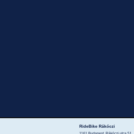
RideBike Rákóczi
1161 Budapest, Rákóczi utca 51.