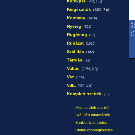
Kerékpár
(782,
1 új
)
Kiegészítők
(4382,
7 új
)
Kormány
(1416)
Ma
Nyereg
(801)
fé
gy
Rugóstag
du
(31)
Ruházat
(1578)
Szállítás
(182)
Tárolás
(92)
Váltás
(1076,
3 új
)
Váz
(355)
Villa
(494,
1 új
)
Komplett szettek
(13)
Miért rendelj tőlünk?
Szállítási információk
Bankkártyás fizetés
Online csomagkövetés