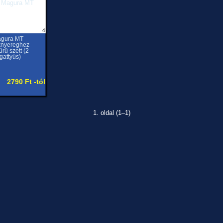
4
gura MT
knyereghez
űrű szett (2
gattyús)
2790 Ft -tól
1. oldal (1–1)