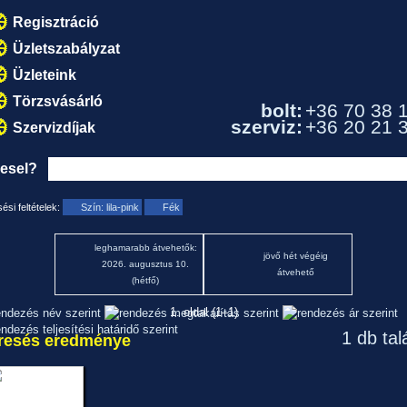
Regisztráció
Üzletszabályzat
Üzleteink
Törzsvásárló
bolt:
+36 70 38 
szerviz:
+36 20 21 
Szervizdíjak
resel?
ési feltételek:
Szín: lila-pink
Fék
leghamarabb átvehetők:
jövő hét végéig
2026. augusztus 10.
átvehető
(hétfő)
1. oldal (1–1)
1 db tal
resés eredménye