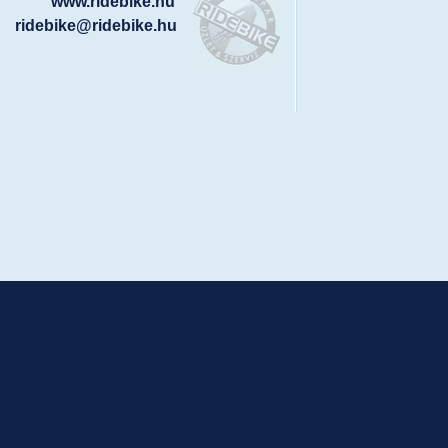
www.ridebike.hu
ridebike@ridebike.hu