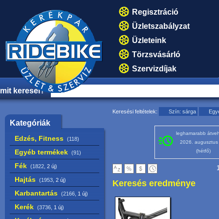
Regisztráció
Üzletszabályzat
Üzleteink
Törzsvásárló
Szervizdíjak
mit keresel?
Keresési feltételek:
Szín: sárga
Egy
Kategóriák
leghamarabb átveh
Edzés, Fitness
(118)
2026. augusztus
Egyéb termékek
(hétfő)
(91)
Fék
(1822,
2 új
)
1
Hajtás
(1953,
2 új
)
Keresés eredménye
Karbantartás
(2166,
1 új
)
Kerék
(3736,
1 új
)