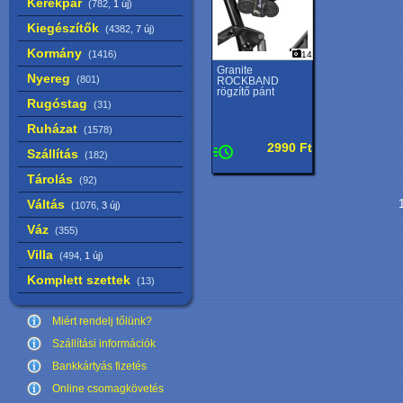
Kerékpár
(782,
1 új
)
Kiegészítők
(4382,
7 új
)
Kormány
(1416)
14
Granite
Nyereg
(801)
ROCKBAND
rögzítő pánt
Rugóstag
(31)
Ruházat
(1578)
2990 Ft
Szállítás
(182)
Tárolás
(92)
Váltás
1
(1076,
3 új
)
Váz
(355)
Villa
(494,
1 új
)
Komplett szettek
(13)
Miért rendelj tőlünk?
Szállítási információk
Bankkártyás fizetés
Online csomagkövetés