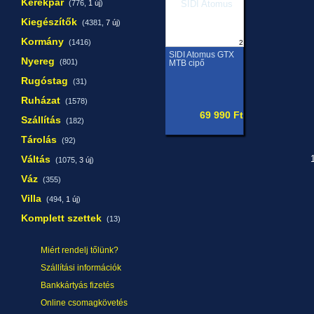
Kerékpár
(776,
1 új
)
Kiegészítők
(4381,
7 új
)
Kormány
(1416)
2
SIDI Atomus GTX
Nyereg
(801)
MTB cipő
Rugóstag
(31)
Ruházat
(1578)
69 990 Ft
Szállítás
(182)
Tárolás
(92)
Váltás
1
(1075,
3 új
)
Váz
(355)
Villa
(494,
1 új
)
Komplett szettek
(13)
Miért rendelj tőlünk?
Szállítási információk
Bankkártyás fizetés
Online csomagkövetés