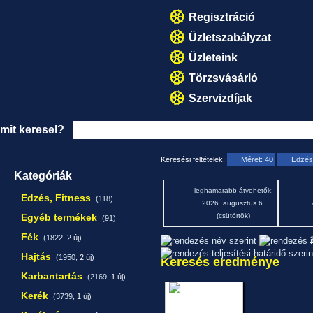
Regisztráció
Üzletszabályzat
Üzleteink
Törzsvásárló
Szervizdíjak
mit keresel?
Keresési feltételek:
Méret: 40
Edzés
Kategóriák
leghamarabb átvehetők:
Edzés, Fitness
(118)
2026. augusztus 6.
Egyéb termékek
(csütörtök)
(91)
Fék
(1822,
2 új
)
1
Hajtás
(1950,
2 új
)
Keresés eredménye
Karbantartás
(2169,
1 új
)
Kerék
(3739,
1 új
)