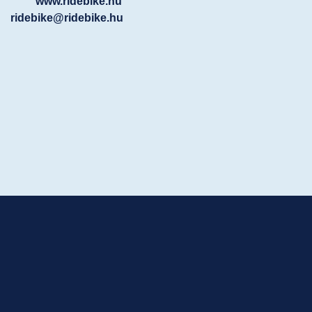
www.ridebike.hu
ridebike@ridebike.hu