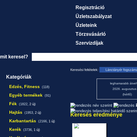
Regisztráció
Üzletszabályzat
Üzleteink
Törzsvásárló
Szervizdíjak
mit keresel?
Keresési feltételek:
Lánctányér fogszáma
Kategóriák
leghamarabb átveh
Edzés, Fitness
(118)
2026. augusztus
Egyéb termékek
(hétfő)
(91)
Fék
(1822,
2 új
)
1
Hajtás
(1953,
2 új
)
Keresés eredménye
Karbantartás
(2166,
1 új
)
Kerék
(3736,
1 új
)