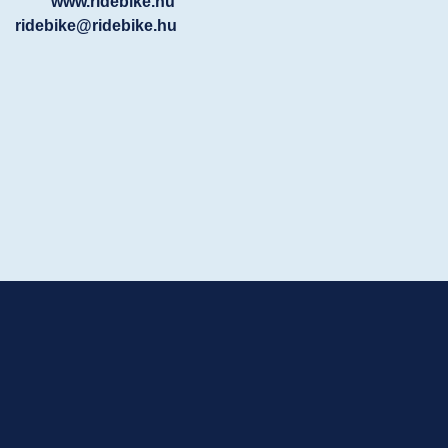
www.ridebike.hu
ridebike@ridebike.hu