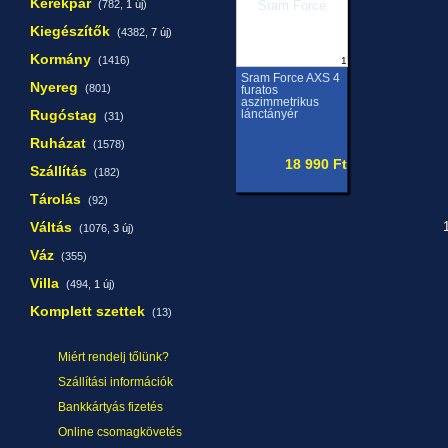
Kerékpár
(782,
1 új
)
Kiegészítők
(4382,
7 új
)
Kormány
(1416)
1
Sram Force AXS 4
Nyereg
(801)
furatos
aszimmetrikus
Rugóstag
lánctányér
(31)
Ruházat
(1578)
18 990 Ft
Szállítás
(182)
Tárolás
(92)
Váltás
1
(1076,
3 új
)
Váz
(355)
Villa
(494,
1 új
)
Komplett szettek
(13)
Miért rendelj tőlünk?
Szállítási információk
Bankkártyás fizetés
Online csomagkövetés