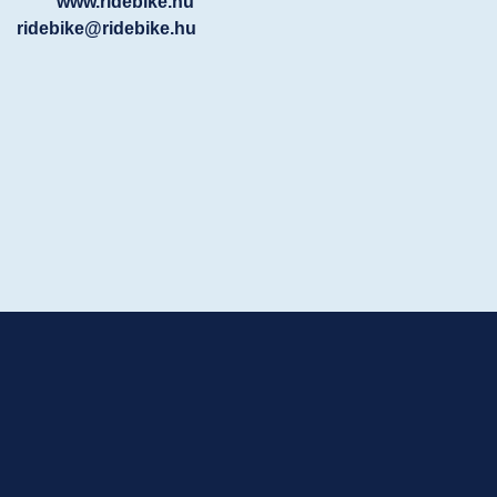
www.ridebike.hu
ridebike@ridebike.hu