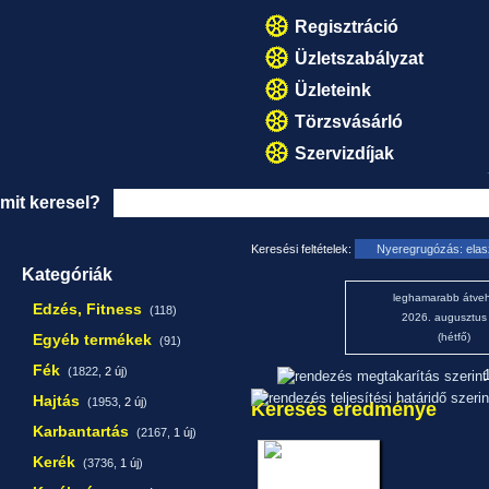
Regisztráció
Üzletszabályzat
Üzleteink
Törzsvásárló
Szervizdíjak
mit keresel?
Keresési feltételek:
Nyeregrugózás: elas
Kategóriák
leghamarabb átveh
Edzés, Fitness
(118)
2026. augusztus
Egyéb termékek
(hétfő)
(91)
Fék
(1822,
2 új
)
1
Hajtás
(1953,
2 új
)
Keresés eredménye
Karbantartás
(2167,
1 új
)
Kerék
(3736,
1 új
)