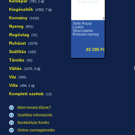
Kerékpár
(782,
1 új
)
Kiegészítők
(4382,
7 új
)
Kormány
(1416)
3
Selle Royal
Nyereg
(801)
Lookin
Stracciatella
Rugóstag
Relaxed nyereg
(31)
Ruházat
(1578)
33 190 Ft
Szállítás
(182)
Tárolás
(92)
Váltás
1
(1076,
3 új
)
Váz
(355)
Villa
(494,
1 új
)
Komplett szettek
(13)
Miért rendelj tőlünk?
Szállítási információk
Bankkártyás fizetés
Online csomagkövetés