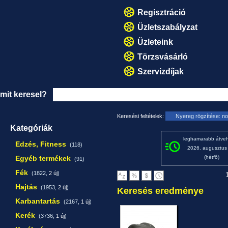
Regisztráció
Üzletszabályzat
Üzleteink
Törzsvásárló
Szervizdíjak
mit keresel?
Keresési feltételek:
Nyereg rögzítése: no
Kategóriák
leghamarabb átveh
Edzés, Fitness
(118)
2026. augusztus
Egyéb termékek
(hétfő)
(91)
Fék
(1822,
2 új
)
1
Hajtás
(1953,
2 új
)
Keresés eredménye
Karbantartás
(2167,
1 új
)
Kerék
(3736,
1 új
)