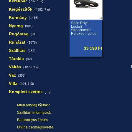
Kerékpár
(782,
1 új
)
Kiegészítők
(4382,
7 új
)
Kormány
(1416)
3
Selle Royal
Nyereg
(801)
Lookin
Stracciatella
Rugóstag
Relaxed nyereg
(31)
Ruházat
(1578)
33 190 Ft
Szállítás
(182)
Tárolás
(92)
Váltás
1
(1076,
3 új
)
Váz
(355)
Villa
(494,
1 új
)
Komplett szettek
(13)
Miért rendelj tőlünk?
Szállítási információk
Bankkártyás fizetés
Online csomagkövetés