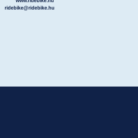
www.ridebike.hu
ridebike@ridebike.hu